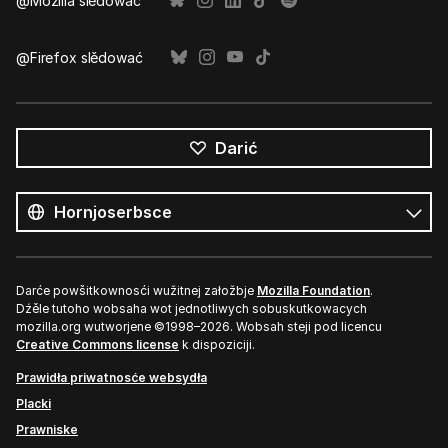
@Mozilla slědować
@Firefox slědować
Darić
Wšě
rěče
Rěč
Darće powšitkownosći wužitnej załožbje
Mozilla Foundation
.
Dźěle tutoho wobsaha wot jednotliwych sobuskutkowacych
mozilla.org wutworjene ©1998–2026. Wobsah steji pod licencu
Creative Commons license
k dispoziciji.
Prawidła priwatnosće websydła
Placki
Prawniske