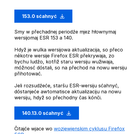
153.0 sćahnyć
Smy w přechadnej periodźe mjez hłownymaj
wersijomaj ESR 153 a 140.
Hdyž je wulka wersijowa aktualizacija, so přeco
někotre wersije Firefox ESR překrywaja, zo
bychu ludźo, kotřiž staru wersiju wužiwaja,
móžnosć dóstali, so na přechod na nowu wersiju
přihotować.
Jeli rozsudźeće, staršu ESR-wersiju sćahnyć,
dóstanjeće awtomatisce aktualizaciju na nowu
wersiju, hdyž so přechodny čas kónči.
140.13.0 sćahnyć
Čitajće wjace wo
wozjewjenskim cyklusu Firefox