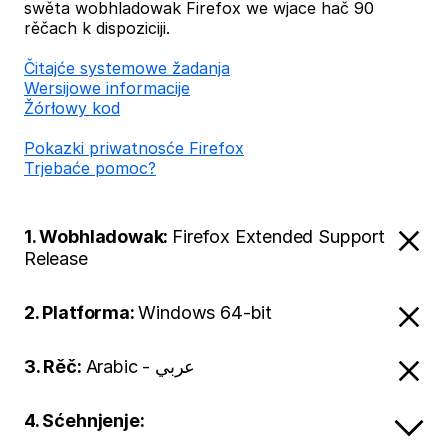
swěta wobhladowak Firefox we wjace hač 90
rěčach k dispoziciji.
Čitajće systemowe žadanja
Wersijowe informacije
Žórłowy kod
Pokazki priwatnosće Firefox
Trjebaće pomoc?
1. Wobhladowak:
Firefox Extended Support
Release
2. Platforma:
Windows 64-bit
3. Rěč:
Arabic - عربي
4. Sćehnjenje: