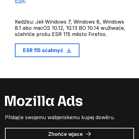
ESR
.
Kedźbu: Jeli Windows 7, Windows 8, Windows
8.1 abo macOS 10.12, 10.13 BO 10.14 wužiwaće,
sćehńće prošu ESR 115 město Firefox.
ESR 115 sćahnyć
Přidajće swojemu wabjenskemu kupej dowěru.
wo
Zhońće wjace