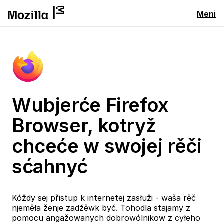
Meni
Wubjerće Firefox
Browser, kotryž
chceće w swojej rěči
sćahnyć
Kóždy sej přistup k internetej zasłuži - waša rěč
njeměła ženje zadźěwk być. Tohodla stajamy z
pomocu angažowanych dobrowólnikow z cyłeho