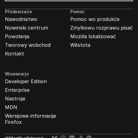
Wabjenje
Mozilla
Předewzaće
Pomoc
Nawodnistwo
Pomoc wo produkće
Nowinski centrum
Zmylkowu rozprawu pisać
Powołanja
Mozilla lokalizować
Tworowy wobchod
Wěstota
Kontakt
Wuwiwarjo
Developer Edition
Enterprise
Nastroje
MDN
Wersijowe informacije
Firefox