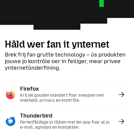
Hâld wer fan it ynternet
Brek frij fan grutte technology – ús produkten
jouwe jo kontrôle oer in feiliger, mear privee
ynternetûnderfining.
Firefox
:
Krij de gouden standert foar sneupen mei
snelheid, privacy en kontrôle.
Thunderbird
:
Ferienfâldigje jo libben mei ien app foar al jo
e-mail, aginda’s en kontakten.