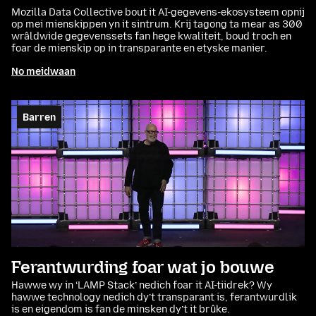
Mozilla Data Collective bout it AI-gegevens-ekosysteem opnij
op mei mienskippen yn it sintrum. Krij tagong ta mear as 300
wrâldwide gegevenssets fan hege kwaliteit, boud troch en
foar de mienskip op in transparante en etyske manier.
No meidwaan
Barren
Ferantwurding foar wat jo bouwe
Hawwe wy in ‘LAMP Stack’ nedich foar it AI-tiidrek? Wy
hawwe technology nedich dy’t transparant is, ferantwurdlik
is en eigendom is fan de minsken dy’t it brûke.