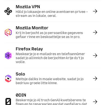
Mozilla VPN
:
Hâld jo lokaasje en online aventoeren privee –
stream as in lokale, oeral.
Mozilla Monitor
:
Krij in berjocht as jo persoanlike gegevens
gefaar rinne en beskoattelje se as in pro.
Firefox Relay
:
Maskearje jo e-mailadres en telefoannûmer
sadat jo allinnich de berjochten krije dy't jo
wolle.
Solo
:
Meitsje daliks in moaie website, sadat jo jo
bedriuw groeie litte kinne.
0DIN
:
Beskermje jo AI troch GenAI-kwetsberens te
finen en te reparearjen eardat oanfallers dat