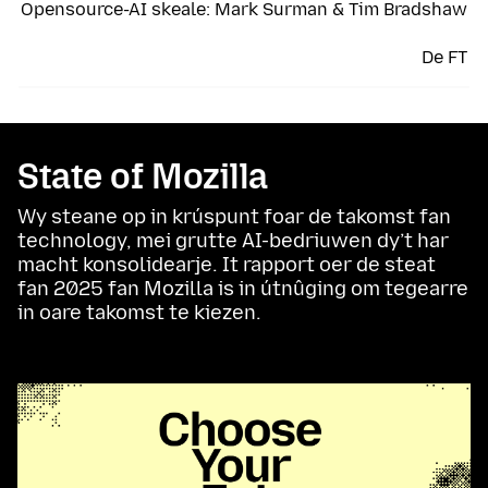
Opensource-AI skeale: Mark Surman & Tim Bradshaw
De FT
State of Mozilla
Wy steane op in krúspunt foar de takomst fan
technology, mei grutte AI-bedriuwen dy’t har
macht konsolidearje. It rapport oer de steat
fan 2025 fan Mozilla is in útnûging om tegearre
in oare takomst te kiezen.