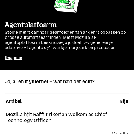
Agentplatfoarm
Stopje mei it oaninoar gearfoegjen fan ark en it oppassen op
brosse automatisearringen. Mei it Mozilla.ai-
agentpplatfosrm beskriuwe jo jo doel, wy generearje
adaptive AI-agents dy’t wurkje mei jo ark en prosessen.
Begjinne
Jo, AI en it ynternet – wat bart der echt?
Artikel
Nijs
Mozilla hjit Raffi Krikorian wolkom as Chief
Technology Officer
Mozilla