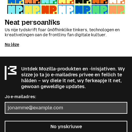
Neat persoanliks
Us nije tydskrift foar ûnôfhinklike tinkers, technologen en
kreativelingen oan de frontliny fan digitale kultuer.
No lêze
Untdek Mozilla-produkten en -inisjativen. Wy
sizze jo ta jo e-mailadres privee en feilich te
hâlden – wy diele it net, wy ferkeapje it net,
gewoan geweldige updates.
Jo e-mailadres:
No ynskriuwe