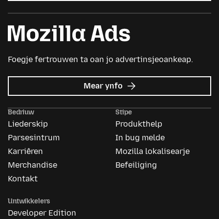
Foegje fertrouwen ta oan jo advertinsjeoankeap.
oer
Mear ynfo
Mozilla
Ads
Bedriuw
Stipe
Liederskip
Produkthelp
Parsesintrum
In bug melde
Karriêren
Mozilla lokalisearje
Merchandise
Befeiliging
Kontakt
Untwikkelers
Developer Edition