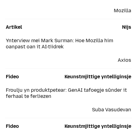
Mozilla
Artikel
Nijs
Ynterview mei Mark Surman: Hoe Mozilla him
oanpast oan it AI-tiidrek
Axios
Fideo
Keunstmjittige yntelliginsje
Froulju yn produktpetear: GenAI tafoegje sûnder it
ferhaal te ferliezen
Suba Vasudevan
Fideo
Keunstmjittige yntelliginsje