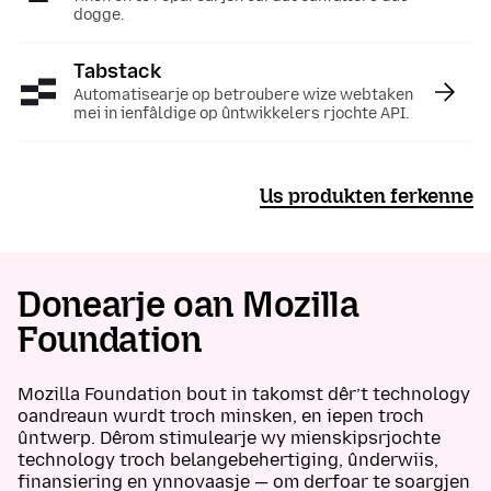
dogge.
Tabstack
:
Automatisearje op betroubere wize webtaken
mei in ienfâldige op ûntwikkelers rjochte API.
Us produkten ferkenne
Donearje oan Mozilla
Foundation
Mozilla Foundation bout in takomst dêr’t technology
oandreaun wurdt troch minsken, en iepen troch
ûntwerp. Dêrom stimulearje wy mienskipsrjochte
technology troch belangebehertiging, ûnderwiis,
finansiering en ynnovaasje — om derfoar te soargjen