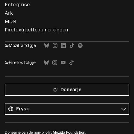
Enterprise
Ark
MDN
Firefoxútjefteopmerkingen
@Mozilla folgje
@Firefox folgje
Donearje
Alle
talen
Taal
Donearje oan de non-profit
Mozilla Foundation
.