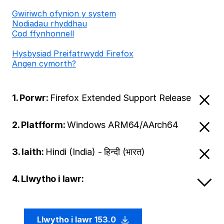
Gwiriwch ofynion y system
Nodiadau rhyddhau
Cod ffynhonnell
Hysbysiad Preifatrwydd Firefox
Angen cymorth?
1. Porwr:
Firefox Extended Support Release
2. Platfform:
Windows ARM64/AArch64
3. Iaith:
Hindi (India) - हिन्दी (भारत)
4. Llwytho i lawr:
Llwytho i lawr 153.0