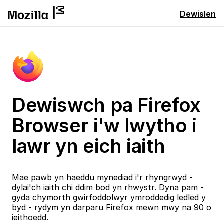
Dewislen
Dewiswch pa Firefox
Browser i'w lwytho i
lawr yn eich iaith
Mae pawb yn haeddu mynediad i'r rhyngrwyd -
dylai'ch iaith chi ddim bod yn rhwystr. Dyna pam -
gyda chymorth gwirfoddolwyr ymroddedig ledled y
byd - rydym yn darparu Firefox mewn mwy na 90 o
ieithoedd.