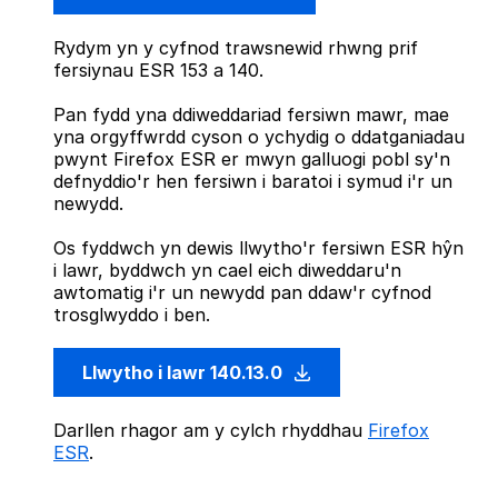
Rydym yn y cyfnod trawsnewid rhwng prif
fersiynau ESR 153 a 140.
Pan fydd yna ddiweddariad fersiwn mawr, mae
yna orgyffwrdd cyson o ychydig o ddatganiadau
pwynt Firefox ESR er mwyn galluogi pobl sy'n
defnyddio'r hen fersiwn i baratoi i symud i'r un
newydd.
Os fyddwch yn dewis llwytho'r fersiwn ESR hŷn
i lawr, byddwch yn cael eich diweddaru'n
awtomatig i'r un newydd pan ddaw'r cyfnod
trosglwyddo i ben.
Llwytho i lawr 140.13.0
Darllen rhagor am y cylch rhyddhau
Firefox
ESR
.