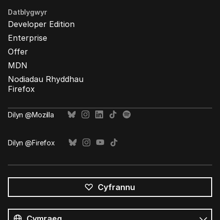
Datblygwyr
Developer Edition
Enterprise
Offer
MDN
Nodiadau Rhyddhau
Firefox
Dilyn @Mozilla
Dilyn @Firefox
Cyfrannu
Pob
iaith
Iaith