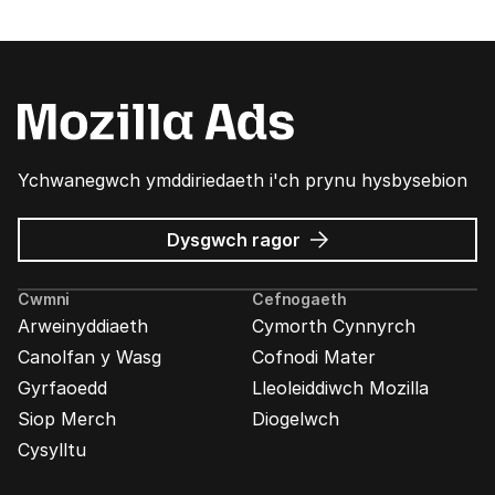
Ychwanegwch ymddiriedaeth i'ch prynu hysbysebion
am
Dysgwch ragor
Hysbysebion
Mozilla
Cwmni
Cefnogaeth
Arweinyddiaeth
Cymorth Cynnyrch
Canolfan y Wasg
Cofnodi Mater
Gyrfaoedd
Lleoleiddiwch Mozilla
Siop Merch
Diogelwch
Cysylltu