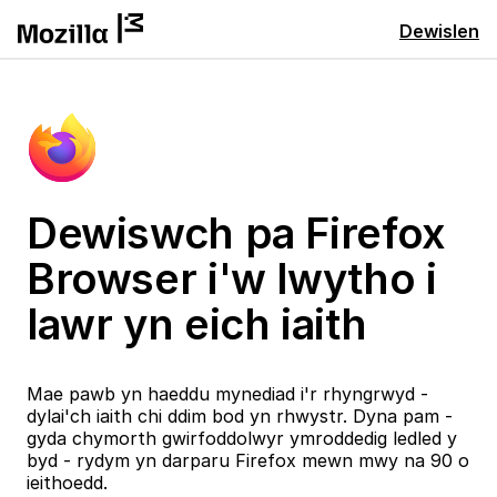
Dewislen
Dewiswch pa Firefox
Browser i'w lwytho i
lawr yn eich iaith
Mae pawb yn haeddu mynediad i'r rhyngrwyd -
dylai'ch iaith chi ddim bod yn rhwystr. Dyna pam -
gyda chymorth gwirfoddolwyr ymroddedig ledled y
byd - rydym yn darparu Firefox mewn mwy na 90 o
ieithoedd.