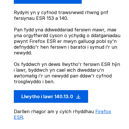
Rydym yn y cyfnod trawsnewid rhwng prif
fersiynau ESR 153 a 140.
Pan fydd yna ddiweddariad fersiwn mawr, mae
yna orgyffwrdd cyson o ychydig o ddatganiadau
pwynt Firefox ESR er mwyn galluogi pobl sy'n
defnyddio'r hen fersiwn i baratoi i symud i'r un
newydd.
Os fyddwch yn dewis llwytho'r fersiwn ESR hŷn
i lawr, byddwch yn cael eich diweddaru'n
awtomatig i'r un newydd pan ddaw'r cyfnod
trosglwyddo i ben.
Llwytho i lawr 140.13.0
Darllen rhagor am y cylch rhyddhau
Firefox
ESR
.