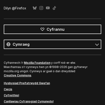
Dilyn @Firefox
Cyfrannu
Pob
iaith
Iaith
Cyfrannwch i'r
Mozilla Foundation
y corff nid-er-elw.
Mae rhannau o'r cynnwys hwn yn ©1998–2026 gan gyfranwyr
mozilla.org unigol. Cynnwys ar gael o dan drwydded
Creative Commons
.
Hysbysiad Preifatrwydd Gwefan
Cwcis
Cyfreithiol
Canllawiau Cyfranogiad Cymunedol