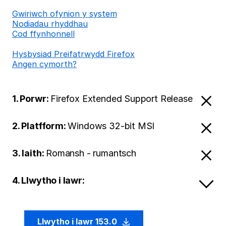
Gwiriwch ofynion y system
Nodiadau rhyddhau
Cod ffynhonnell
Hysbysiad Preifatrwydd Firefox
Angen cymorth?
1. Porwr:
Firefox Extended Support Release
2. Platfform:
Windows 32-bit MSI
3. Iaith:
Romansh - rumantsch
4. Llwytho i lawr:
Llwytho i lawr 153.0