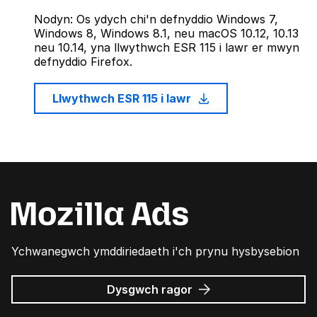
Nodyn: Os ydych chi'n defnyddio Windows 7,
Windows 8, Windows 8.1, neu macOS 10.12, 10.13
neu 10.14, yna llwythwch ESR 115 i lawr er mwyn
defnyddio Firefox.
Llwythwch ESR 115 i lawr
Ychwanegwch ymddiriedaeth i'ch prynu hysbysebion
am
Dysgwch ragor
Hysbysebion