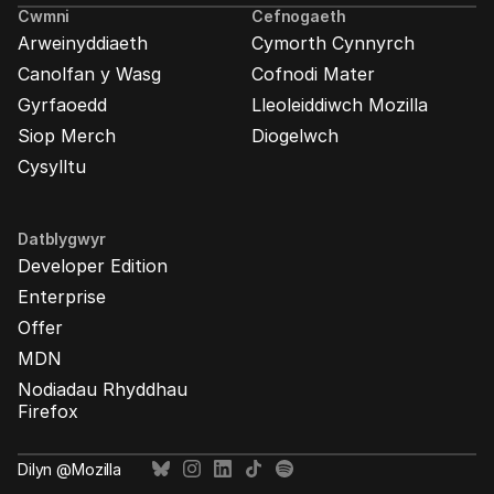
Mozilla
Cwmni
Cefnogaeth
Arweinyddiaeth
Cymorth Cynnyrch
Canolfan y Wasg
Cofnodi Mater
Gyrfaoedd
Lleoleiddiwch Mozilla
Siop Merch
Diogelwch
Cysylltu
Datblygwyr
Developer Edition
Enterprise
Offer
MDN
Nodiadau Rhyddhau
Firefox
Dilyn @Mozilla