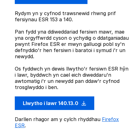
Rydym yn y cyfnod trawsnewid rhwng prif
fersiynau ESR 153 a 140.
Pan fydd yna ddiweddariad fersiwn mawr, mae
yna orgyffwrdd cyson o ychydig o ddatganiadau
pwynt Firefox ESR er mwyn galluogi pobl sy'n
defnyddio'r hen fersiwn i baratoi i symud i'r un
newydd.
Os fyddwch yn dewis llwytho'r fersiwn ESR hŷn
i lawr, byddwch yn cael eich diweddaru'n
awtomatig i'r un newydd pan ddaw'r cyfnod
trosglwyddo i ben.
Llwytho i lawr 140.13.0
Darllen rhagor am y cylch rhyddhau
Firefox
ESR
.