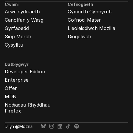
Mozilla
Cwmni
Cefnogaeth
Arweinyddiaeth
Cymorth Cynnyrch
Canolfan y Wasg
Cofnodi Mater
Gyrfaoedd
Lleoleiddiwch Mozilla
Siop Merch
Diogelwch
Cysylltu
Datblygwyr
Developer Edition
Enterprise
Offer
MDN
Nodiadau Rhyddhau
Firefox
Dilyn @Mozilla