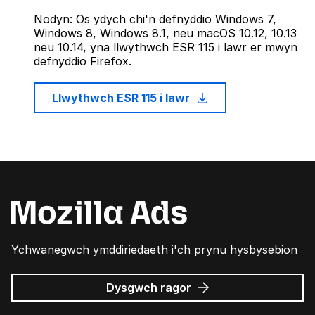
Nodyn: Os ydych chi'n defnyddio Windows 7,
Windows 8, Windows 8.1, neu macOS 10.12, 10.13
neu 10.14, yna llwythwch ESR 115 i lawr er mwyn
defnyddio Firefox.
Llwythwch ESR 115 i lawr
Ychwanegwch ymddiriedaeth i'ch prynu hysbysebion
am
Dysgwch ragor
Hysbysebion