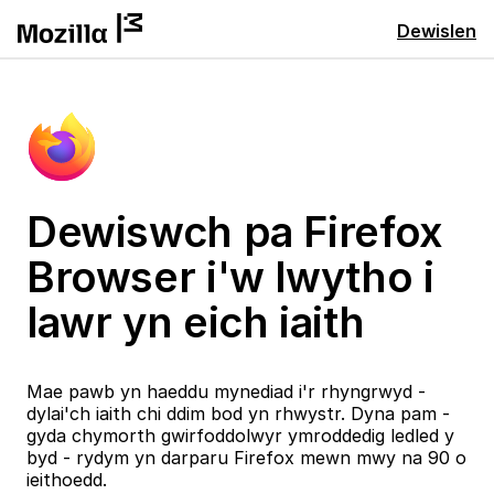
Dewislen
Dewiswch pa Firefox
Browser i'w lwytho i
lawr yn eich iaith
Mae pawb yn haeddu mynediad i'r rhyngrwyd -
dylai'ch iaith chi ddim bod yn rhwystr. Dyna pam -
gyda chymorth gwirfoddolwyr ymroddedig ledled y
byd - rydym yn darparu Firefox mewn mwy na 90 o
ieithoedd.