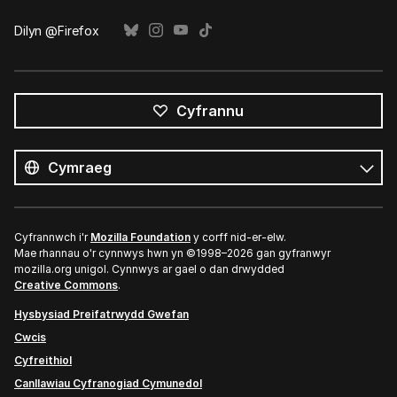
Dilyn @Firefox
Cyfrannu
Pob
iaith
Iaith
Cyfrannwch i'r
Mozilla Foundation
y corff nid-er-elw.
Mae rhannau o'r cynnwys hwn yn ©1998–2026 gan gyfranwyr
mozilla.org unigol. Cynnwys ar gael o dan drwydded
Creative Commons
.
Hysbysiad Preifatrwydd Gwefan
Cwcis
Cyfreithiol
Canllawiau Cyfranogiad Cymunedol