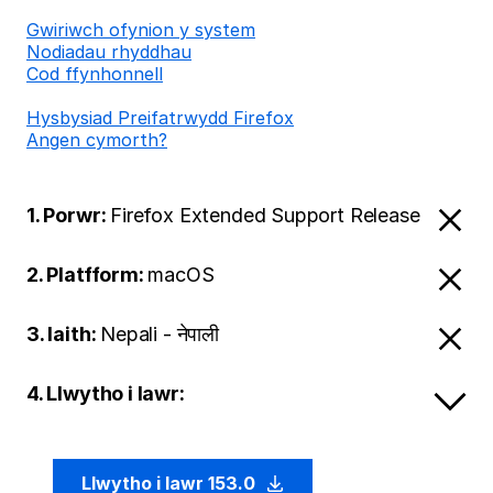
Gwiriwch ofynion y system
Nodiadau rhyddhau
Cod ffynhonnell
Hysbysiad Preifatrwydd Firefox
Angen cymorth?
1. Porwr:
Firefox Extended Support Release
2. Platfform:
macOS
3. Iaith:
Nepali - नेपाली
4. Llwytho i lawr:
Llwytho i lawr 153.0