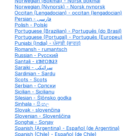
Norwegian (Bokmål) - Norsk bokmål
Norwegian (Nynorsk) - Norsk nynorsk
Occitan (Lengadocian) - occitan (lengadocian)
Persian - فارسی
Polish - Polski
Portuguese (Brazilian) - Português (do Brasil)
Portuguese (Portugal) - Português (Europeu)
Punjabi (India) - ਪੰਜਾਬੀ (ਭਾਰਤ)
Romansh - rumantsch
Russian - Русский
Santali - ᱥᱟᱱᱛᱟᱲᱤ
Saraiki - سرائیکی
Sardinian - Sardu
Scots - Scots
Serbian - Српски
Sicilian - Sicilianu
Silesian - Ślōnsko godka
Sinhala - සිංහල
Slovak - slovenčina
Slovenian - Slovenščina
Songhai - Soŋay
Spanish (Argentina) - Español (de Argentina)
Spanish (Chile) - Español (de Chile)