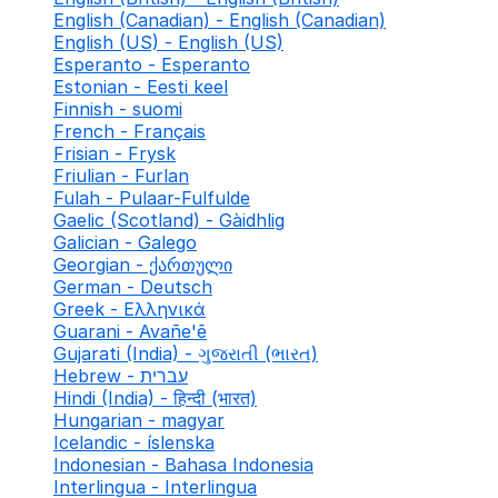
English (Canadian) - English (Canadian)
English (US) - English (US)
Esperanto - Esperanto
Estonian - Eesti keel
Finnish - suomi
French - Français
Frisian - Frysk
Friulian - Furlan
Fulah - Pulaar-Fulfulde
Gaelic (Scotland) - Gàidhlig
Galician - Galego
Georgian - ქართული
German - Deutsch
Greek - Ελληνικά
Guarani - Avañe'ẽ
Gujarati (India) - ગુજરાતી (ભારત)
Hebrew - עברית
Hindi (India) - हिन्दी (भारत)
Hungarian - magyar
Icelandic - íslenska
Indonesian - Bahasa Indonesia
Interlingua - Interlingua