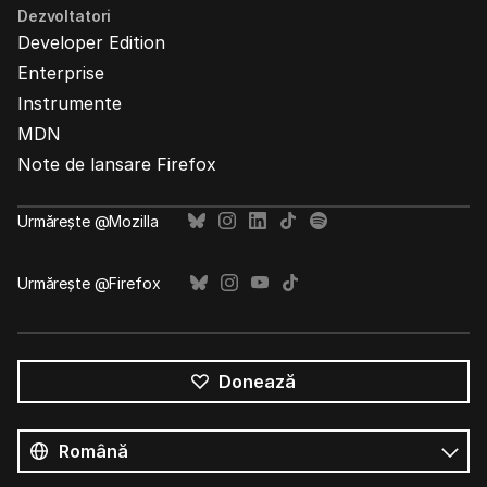
Dezvoltatori
Developer Edition
Enterprise
Instrumente
MDN
Note de lansare Firefox
Urmărește @Mozilla
Urmărește @Firefox
Donează
Toate
limbile
Limbă