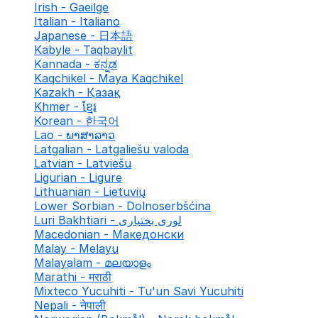
Irish - Gaeilge
Italian - Italiano
Japanese - 日本語
Kabyle - Taqbaylit
Kannada - ಕನ್ನಡ
Kaqchikel - Maya Kaqchikel
Kazakh - Қазақ
Khmer - ខ្មែរ
Korean - 한국어
Lao - ພາສາລາວ
Latgalian - Latgaliešu valoda
Latvian - Latviešu
Ligurian - Ligure
Lithuanian - Lietuvių
Lower Sorbian - Dolnoserbšćina
Luri Bakhtiari - لوری بختیاری
Macedonian - Македонски
Malay - Melayu
Malayalam - മലയാളം
Marathi - मराठी
Mixteco Yucuhiti - Tu'un Savi Yucuhiti
Nepali - नेपाली