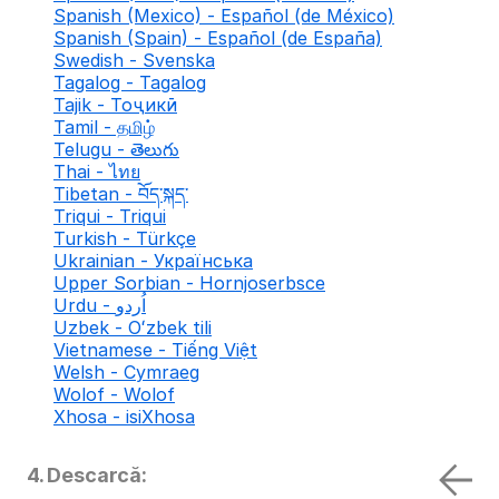
Spanish (Mexico) - Español (de México)
Spanish (Spain) - Español (de España)
Swedish - Svenska
Tagalog - Tagalog
Tajik - Тоҷикӣ
Tamil - தமிழ்
Telugu - తెలుగు
Thai - ไทย
Tibetan - བོད་སྐད་
Triqui - Triqui
Turkish - Türkçe
Ukrainian - Українська
Upper Sorbian - Hornjoserbsce
Urdu - اُردو
Uzbek - Oʻzbek tili
Vietnamese - Tiếng Việt
Welsh - Cymraeg
Wolof - Wolof
Xhosa - isiXhosa
4. Descarcă: