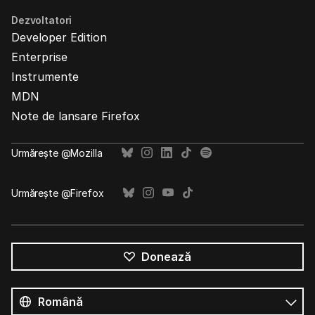
Dezvoltatori
Developer Edition
Enterprise
Instrumente
MDN
Note de lansare Firefox
Urmărește @Mozilla
Urmărește @Firefox
Donează
Toate
limbile
Limbă