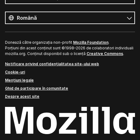
Toate
limbile
Limbă
Donează către organizația non-profit
Mozilla Foundation
.
Porțiuni din acest conținut sunt ©1998–2026 de colaboratori individuali
mozilla.org. Conținut disponibil sub o licență
Creative Commons
.
Notificare privind confidențialitatea site-ului web
Cookie-uri
Mențiuni legale
Ghid de participare în comunitate
Despre acest site