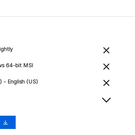
ightly
s 64-bit MSI
) - English (US)
m