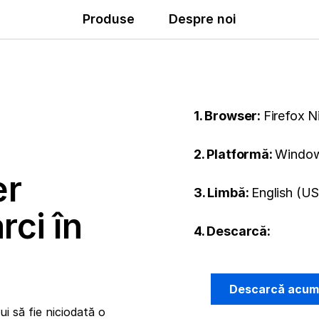
Produse
Despre noi
1. Browser:
Firefox N
2. Platformă:
Window
er
3. Limbă:
English (US
rci în
4. Descarcă:
Descarcă acu
i să fie niciodată o