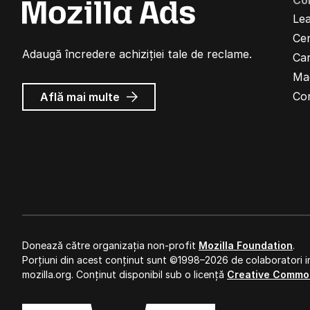
Co
Lea
Cen
Adaugă încredere achiziției tale de reclame.
Car
Ma
despre
Co
Află mai multe
Reclame
Mozilla
Donează către organizația non-profit
Mozilla Foundation
.
Porțiuni din acest conținut sunt ©1998–2026 de colaboratori in
mozilla.org. Conținut disponibil sub o licență
Creative Commo