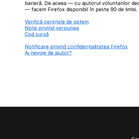
barieră. De aceea — cu ajutorul voluntarilor ded
— facem Firefox disponibil în peste 90 de limbi.
Verifică cerințele de sistem
Note privind versiunea
Cod sursă
Notificare privind confidențialitatea Firefox
Ai nevoie de ajutor?