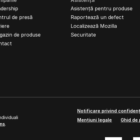
mpanie
Asistență
dership
Asistență pentru produse
trul de presă
Raportează un defect
iere
Localizează Mozilla
gazin de produse
Securitate
ntact
Notificare privind confidenț
dividuali
Mențiuni legale
Ghid de 
ns
.