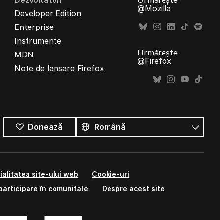
Dezvoltatori
Urmărește
@Mozilla
Developer Edition
Enterprise
Instrumente
Urmărește
MDN
@Firefox
Note de lansare Firefox
Toate
limbile
Limbă
Donează
ialitatea site-ului web
Cookie-uri
participare în comunitate
Despre acest site