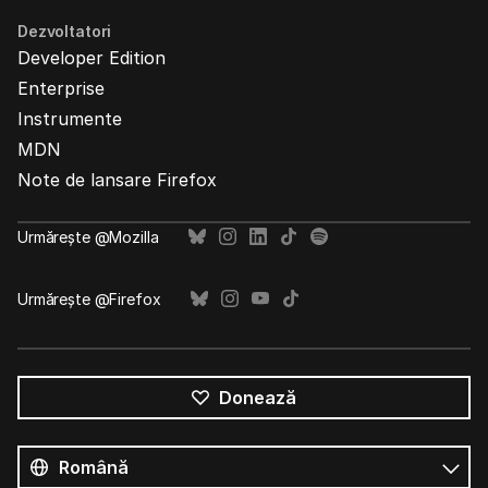
Dezvoltatori
Developer Edition
Enterprise
Instrumente
MDN
Note de lansare Firefox
Urmărește @Mozilla
Urmărește @Firefox
Donează
Toate
limbile
Limbă