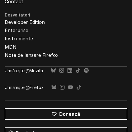
Contact
Dezvoltatori
Developer Edition
Enterprise
Instrumente
MDN
Note de lansare Firefox
Urmărește @Mozilla
Urmărește @Firefox
Donează
Toate
limbile
Limbă