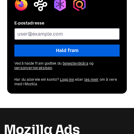
Firefox
Mozilla
Relay
Monitor
VPN
E-postadresse
Hald fram
Ved å halde fram godtek du
tenestevilkåra
og
personvernpraksisen
.
Har du allereie ein konto?
Logg inn
eller
les meir
om å vere
med i Mozilla.