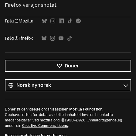
Firefox versjonsnotat
Følg @Mozilla
Følg @Firefox
Doner
Alle
språk
Språk
Doner til den ideelle organisasjonen
Mozilla Foundation
.
Opphavsretten for delar av dette innhaldet høyrer til enkelte
medarbeidarar ved mozilla.org. ©1998–2026. Innhald tilgjengeleg
under ein
Creative Commons-licens
.
Personvernfråsegn for nettstaden