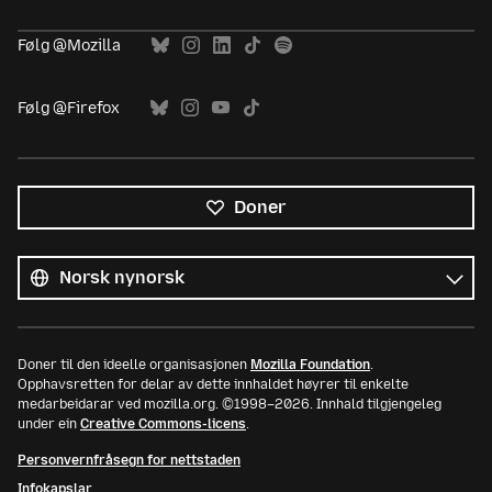
Følg @Mozilla
Følg @Firefox
Doner
Alle
språk
Språk
Doner til den ideelle organisasjonen
Mozilla Foundation
.
Opphavsretten for delar av dette innhaldet høyrer til enkelte
medarbeidarar ved mozilla.org. ©1998–2026. Innhald tilgjengeleg
under ein
Creative Commons-licens
.
Personvernfråsegn for nettstaden
Infokapslar