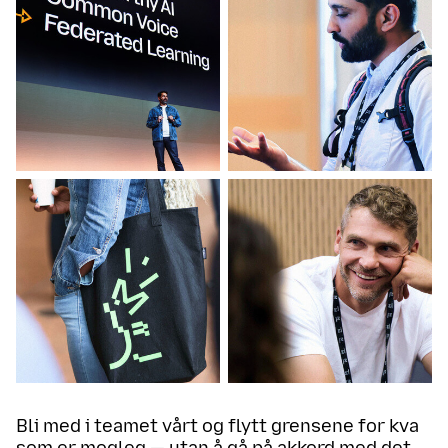
Bli med i teamet vårt og flytt grensene for kva
som er mogleg — utan å gå på akkord med det