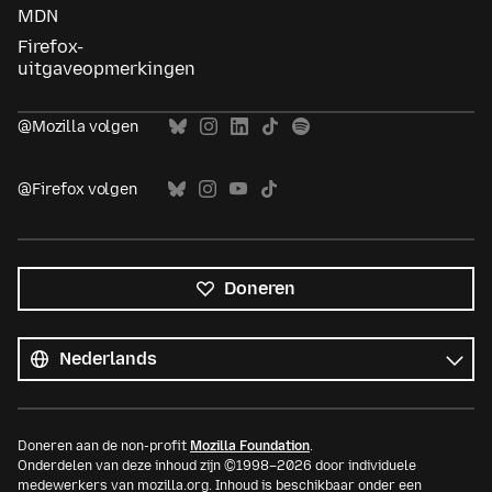
MDN
Firefox-
uitgaveopmerkingen
@Mozilla volgen
@Firefox volgen
Doneren
Alle
talen
Taal
Doneren aan de non-profit
Mozilla Foundation
.
Onderdelen van deze inhoud zijn ©1998–2026 door individuele
medewerkers van mozilla.org. Inhoud is beschikbaar onder een