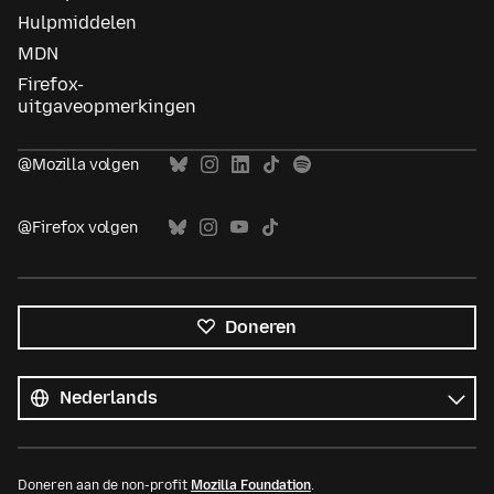
Hulpmiddelen
MDN
Firefox-
uitgaveopmerkingen
@Mozilla volgen
@Firefox volgen
Doneren
Alle
talen
Taal
Doneren aan de non-profit
Mozilla Foundation
.