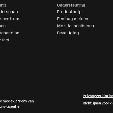
rijf
Ondersteuning
iderschap
Producthulp
rscentrum
Een bug melden
nen
Mozilla localiseren
rchandise
Beveiliging
ntact
Privacyverklarin
ele medewerkers van
Richtlijnen voor
ns-licentie
.