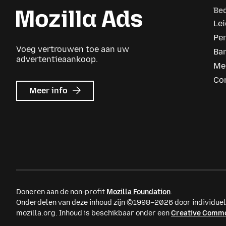
Bed
Le
Pe
Voeg vertrouwen toe aan uw
Ba
advertentieaankoop.
Me
Co
over
Meer info
Mozilla
Ads
Doneren aan de non-profit
Mozilla Foundation
.
Onderdelen van deze inhoud zijn ©1998–2026 door individu
mozilla.org. Inhoud is beschikbaar onder een
Creative Commo