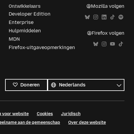
Ontwikkelaars
@Mozilla volgen
Developer Edition
Enterprise
Hulpmiddelen
@Firefox volgen
MDN
Firefox-uitgaveopmerkingen
Alle
talen
Taal
Doneren
g voor website
Cookies
Juridisch
 deelname aan de gemeenschap
Over deze website