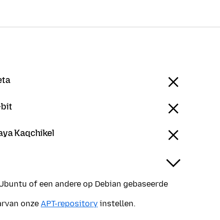
eta
bit
aya Kaqchikel
 Ubuntu of een andere op Debian gebaseerde
aarvan onze
APT-repository
instellen.