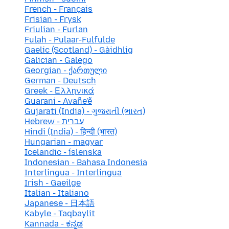
French - Français
Frisian - Frysk
Friulian - Furlan
Fulah - Pulaar-Fulfulde
Gaelic (Scotland) - Gàidhlig
Galician - Galego
Georgian - ქართული
German - Deutsch
Greek - Ελληνικά
Guarani - Avañe'ẽ
Gujarati (India) - ગુજરાતી (ભારત)
Hebrew - עברית
Hindi (India) - हिन्दी (भारत)
Hungarian - magyar
Icelandic - íslenska
Indonesian - Bahasa Indonesia
Interlingua - Interlingua
Irish - Gaeilge
Italian - Italiano
Japanese - 日本語
Kabyle - Taqbaylit
Kannada - ಕನ್ನಡ