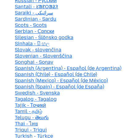
Russian - Русский
Santali - ᱥᱟᱱᱛᱟᱲᱤ
Saraiki - سرائیکی
Sardinian - Sardu
Scots - Scots
Serbian - Српски
Silesian - Ślōnsko godka
Sinhala - සිංහල
Slovak - slovenčina
Slovenian - Slovenščina
Songhai - Soŋay
Spanish (Argentina) - Español (de Argentina)
Spanish (Chile) - Español (de Chile)
Spanish (Mexico) - Español (de México)
Spanish (Spain) - Español (de España)
Swedish - Svenska
Tagalog - Tagalog
Tajik - Тоҷикӣ
Tamil - தமிழ்
Telugu - తెలుగు
Thai - ไทย
Triqui - Triqui
Turkish - Türkçe