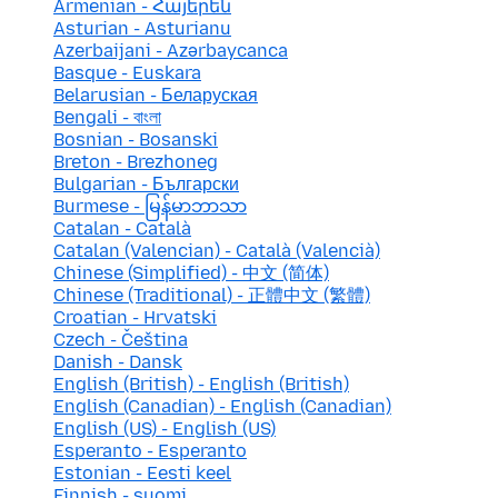
Armenian - Հայերեն
Asturian - Asturianu
Azerbaijani - Azərbaycanca
Basque - Euskara
Belarusian - Беларуская
Bengali - বাংলা
Bosnian - Bosanski
Breton - Brezhoneg
Bulgarian - Български
Burmese - မြန်မာဘာသာ
Catalan - Català
Catalan (Valencian) - Català (Valencià)
Chinese (Simplified) - 中文 (简体)
Chinese (Traditional) - 正體中文 (繁體)
Croatian - Hrvatski
Czech - Čeština
Danish - Dansk
English (British) - English (British)
English (Canadian) - English (Canadian)
English (US) - English (US)
Esperanto - Esperanto
Estonian - Eesti keel
Finnish - suomi