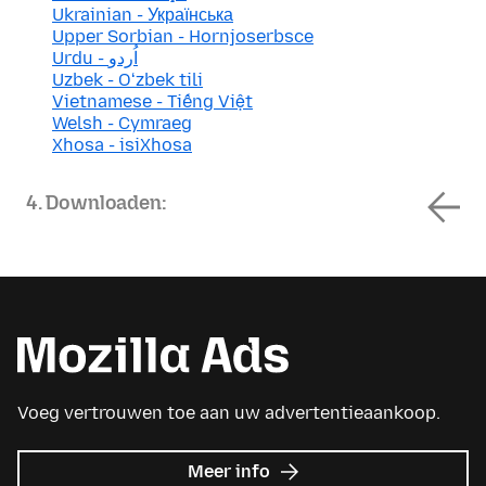
Ukrainian - Українська
Upper Sorbian - Hornjoserbsce
Urdu - اُردو
Uzbek - Oʻzbek tili
Vietnamese - Tiếng Việt
Welsh - Cymraeg
Xhosa - isiXhosa
4. Downloaden:
Voeg vertrouwen toe aan uw advertentieaankoop.
over
Meer info