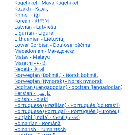
Kaqchikel - Maya Kaqchikel
Kazakh - Қазақ
Khmer - ខ្មែរ
Korean - 한국어
Latvian - Latviešu
Ligurian - Ligure
Lithuanian - Lietuvių
Lower Sorbian - Dolnoserbšćina
Macedonian - Македонски
Malay - Melayu
Marathi - मराठी
Nepali - नेपाली
Norwegian (Bokmål) - Norsk bokmål
Norwegian (Nynorsk) - Norsk nynorsk
Occitan (Lengadocian) - occitan (lengadocian)
Persian - فارسی
Polish - Polski
Portuguese (Brazilian) - Português (do Brasil)
Portuguese (Portugal) - Português (Europeu)
Punjabi (India) - ਪੰਜਾਬੀ (ਭਾਰਤ)
Romanian - Română
Romansh - rumantsch