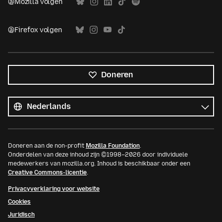
@Mozilla volgen
@Firefox volgen
Doneren
Alle
talen
Taal
Doneren aan de non-profit
Mozilla Foundation
.
Onderdelen van deze inhoud zijn ©1998–2026 door individuele
medewerkers van mozilla.org. Inhoud is beschikbaar onder een
Creative Commons-licentie
.
Privacyverklaring voor website
Cookies
Juridisch