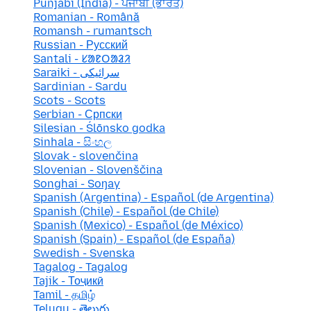
Punjabi (India) - ਪੰਜਾਬੀ (ਭਾਰਤ)
Romanian - Română
Romansh - rumantsch
Russian - Русский
Santali - ᱥᱟᱱᱛᱟᱲᱤ
Saraiki - سرائیکی
Sardinian - Sardu
Scots - Scots
Serbian - Српски
Silesian - Ślōnsko godka
Sinhala - සිංහල
Slovak - slovenčina
Slovenian - Slovenščina
Songhai - Soŋay
Spanish (Argentina) - Español (de Argentina)
Spanish (Chile) - Español (de Chile)
Spanish (Mexico) - Español (de México)
Spanish (Spain) - Español (de España)
Swedish - Svenska
Tagalog - Tagalog
Tajik - Тоҷикӣ
Tamil - தமிழ்
Telugu - తెలుగు