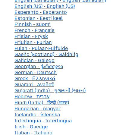
English (Canadian) - English (Canadian)
English (US) - English (US)
Esperanto - Esperanto
Estonian - Eesti keel
Finnish - suomi
French - Français
Frisian - Frysk
Friulian - Furlan
Fulah - Pulaar-Fulfulde
Gaelic (Scotland) - Gàidhlig
Galician - Galego
Georgian - ქართული
German - Deutsch
Greek - Ελληνικά
Guarani - Avañe'ẽ
Gujarati (India) - ગુજરાતી (ભારત)
Hebrew - עברית
Hindi (India) - हिन्दी (भारत)
Hungarian - magyar
Icelandic - íslenska
Interlingua - Interlingua
Irish - Gaeilge
Italian - Italiano