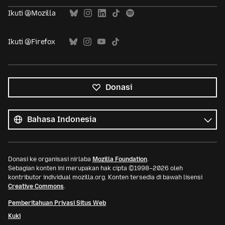
Ikuti @Mozilla
Ikuti @Firefox
Donasi
Semua
bahasa
Bahasa
Donasi ke organisasi nirlaba
Mozilla Foundation
.
Sebagian konten ini merupakan hak cipta ©1998–2026 oleh
kontributor individual mozilla.org. Konten tersedia di bawah lisensi
Creative Commons
.
Pemberitahuan Privasi Situs Web
Kuki