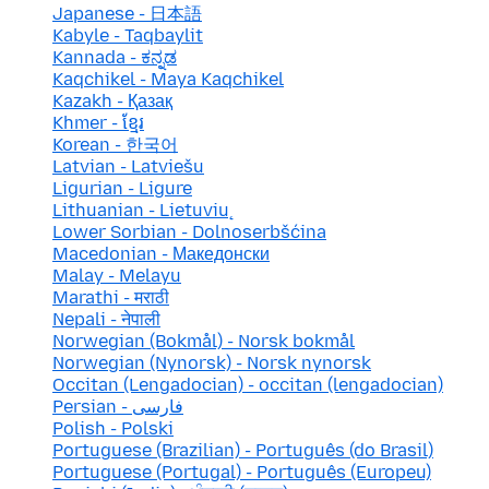
Japanese - 日本語
Kabyle - Taqbaylit
Kannada - ಕನ್ನಡ
Kaqchikel - Maya Kaqchikel
Kazakh - Қазақ
Khmer - ខ្មែរ
Korean - 한국어
Latvian - Latviešu
Ligurian - Ligure
Lithuanian - Lietuvių
Lower Sorbian - Dolnoserbšćina
Macedonian - Македонски
Malay - Melayu
Marathi - मराठी
Nepali - नेपाली
Norwegian (Bokmål) - Norsk bokmål
Norwegian (Nynorsk) - Norsk nynorsk
Occitan (Lengadocian) - occitan (lengadocian)
Persian - فارسی
Polish - Polski
Portuguese (Brazilian) - Português (do Brasil)
Portuguese (Portugal) - Português (Europeu)