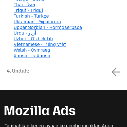
Thai - ไทย
Triqui - Triqui
Turkish - Türkçe
Ukrainian - Українська
Upper Sorbian - Hornjoserbsce
Urdu - اُردو
Uzbek - Oʻzbek tili
Vietnamese - Tiếng Việt
Welsh - Cymraeg
Xhosa - isiXhosa
4. Unduh:
Tambahkan kepercayaan ke pembelian iklan Anda.