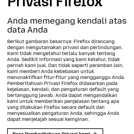
Privasi Firefox
Anda memegang kendali atas
data Anda
Berikut gambaran besarnya: Firefox dirancang
dengan mengutamakan privasi dan perlindungan.
Kami tidak mengetahui terlalu banyak tentang
Anda. Sedikit informasi yang kami ketahui, tidak
pernah kami jual. Dan tidak seperti peramban lain,
kami memberi Anda kebebasan untuk
menonaktifkan fitur-fitur yang mengganggu Anda.
Pemberitahuan Privasi Firefox didasarkan pada
kejelasan, kendali, dan pengaturan default yang
bertanggung jawab. Anda dapat mengandalkan
kami untuk memberikan penjelasan tentang apa
yang dilakukan Firefox secara default dan
menyesuaikan pengaturan Anda, sehingga Anda
dapat menjelajah sesuai keinginan.