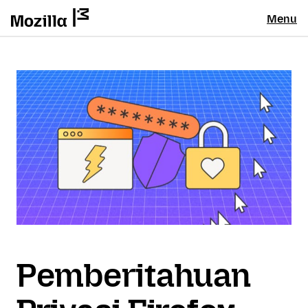
Menu
Pemberitahuan