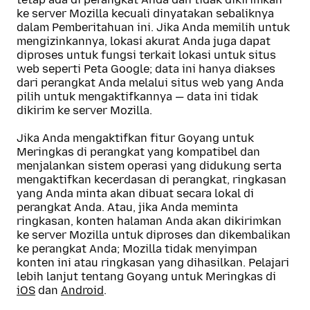
ke server Mozilla kecuali dinyatakan sebaliknya
dalam Pemberitahuan ini. Jika Anda memilih untuk
mengizinkannya, lokasi akurat Anda juga dapat
diproses untuk fungsi terkait lokasi untuk situs
web seperti Peta Google; data ini hanya diakses
dari perangkat Anda melalui situs web yang Anda
pilih untuk mengaktifkannya — data ini tidak
dikirim ke server Mozilla.
Jika Anda mengaktifkan fitur Goyang untuk
Meringkas di perangkat yang kompatibel dan
menjalankan sistem operasi yang didukung serta
mengaktifkan kecerdasan di perangkat, ringkasan
yang Anda minta akan dibuat secara lokal di
perangkat Anda. Atau, jika Anda meminta
ringkasan, konten halaman Anda akan dikirimkan
ke server Mozilla untuk diproses dan dikembalikan
ke perangkat Anda; Mozilla tidak menyimpan
konten ini atau ringkasan yang dihasilkan. Pelajari
lebih lanjut tentang Goyang untuk Meringkas di
iOS
dan
Android
.