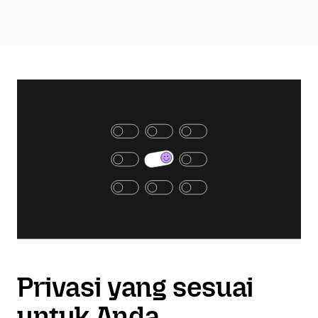
Privasi yang sesuai
untuk Anda