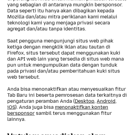
yang sebagian di antaranya mungkin bersponsor.
Data seperti itu hanya akan dibagikan kepada
Mozilla dan/atau mitra periklanan kami melalui
teknologi kami yang menjaga privasi secara
agregat dan/atau tanpa identitas.
Saat pengguna mengunjungi situs web pihak
ketiga dengan mengklik iklan atau tautan di
Firefox, situs tersebut dapat menggunakan kuki
dan API web lain yang tersedia di situs web mana
pun untuk mengumpulkan data dengan tunduk
pada privasi dan/atau pemberitahuan kuki situs
web tersebut.
Anda bisa menonaktifkan atau menyesuaikan fitur
Tab Baru ini beserta pemrosesan data terkaitnya di
pengaturan peramban Anda (
Desktop
,
Android
,
iOS
). Anda juga bisa
menonaktifkan konten
bersponsor
sambil terus menggunakan fitur
lainnya.