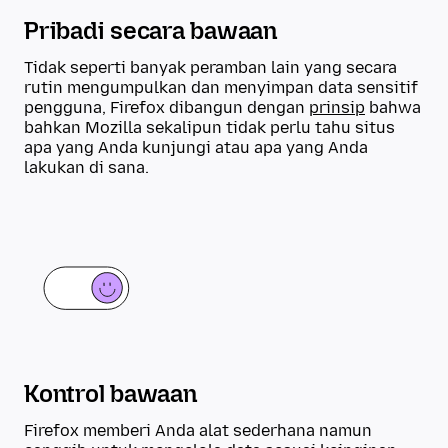
Pribadi secara bawaan
Tidak seperti banyak peramban lain yang secara
rutin mengumpulkan dan menyimpan data sensitif
pengguna, Firefox dibangun dengan
prinsip
bahwa
bahkan Mozilla sekalipun tidak perlu tahu situs
apa yang Anda kunjungi atau apa yang Anda
lakukan di sana.
Kontrol bawaan
Firefox memberi Anda alat sederhana namun