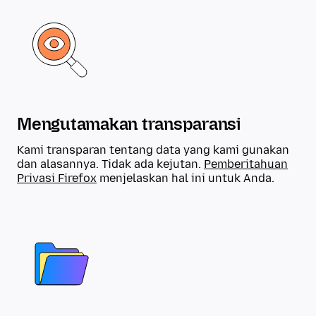
Mengutamakan transparansi
Kami transparan tentang data yang kami gunakan
dan alasannya. Tidak ada kejutan.
Pemberitahuan
Privasi Firefox
menjelaskan hal ini untuk Anda.