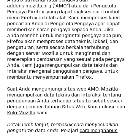
addons.mozilla.org
(“AMO”) atau dari Pengelola
Pengaya Firefox, yang dapat diakses dari tombol
menu Firefox di bilah alat. Kami memproses kueri
pencarian Anda di Pengelola Pengaya agar dapat
memberikan saran pengaya kepada Anda. Jika
Anda memilih untuk menginstal pengaya apa pun,
Firefox akan memproses data teknis, lokasi, dan
pengaturan, serta secara berkala terhubung
dengan server Mozilla untuk menginstal dan
menerapkan pembaruan yang sesuai pada pengaya
Anda. Kami juga mengumpulkan data teknis dan
interaksi mengenai penggunaan pengaya, untuk
membantu menyempurnakan Firefox.
Saat Anda mengunjungi
situs web AMO
, Mozilla
mengumpulkan data teknis dan interaksi tentang
penggunaan Anda terhadap situs tersebut sesuai
dengan pemberitahuan
Situs Web, Komunikasi, dan
Kuki Mozilla
kami.
Detail lebih lanjut, termasuk cara menyesuaikan
pengaturan data Anda:
Pelajari
cara menghapus