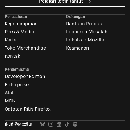
mengenai
Pelajari lebih lanjut
Mozilla
Ads
Perusahaan
Dukungan
Kepemimpinan
Bantuan Produk
Pers & Media
Laporkan Masalah
Karier
Lokalkan Mozilla
Toko Merchandise
Keamanan
Kontak
Pengembang
Developer Edition
Enterprise
Alat
MDN
Catatan Rilis Firefox
Ikuti @Mozilla