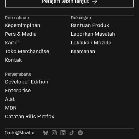
mengenai
Pelajari lebih lanjut
Mozilla
Ads
Perusahaan
Dukungan
Kepemimpinan
Bantuan Produk
Pers & Media
Laporkan Masalah
Karier
Lokalkan Mozilla
Toko Merchandise
Keamanan
Kontak
Pengembang
Developer Edition
Enterprise
Alat
MDN
Catatan Rilis Firefox
Ikuti @Mozilla