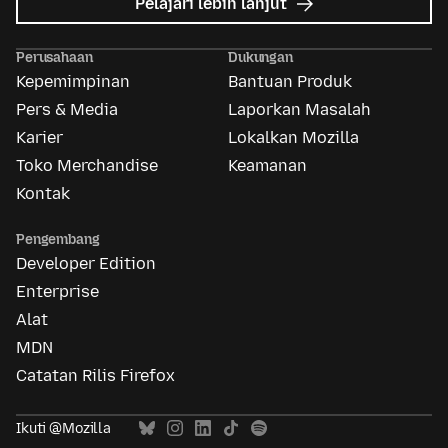
mengenai
Pelajari lebih lanjut
Mozilla
Ads
Perusahaan
Dukungan
Kepemimpinan
Bantuan Produk
Pers & Media
Laporkan Masalah
Karier
Lokalkan Mozilla
Toko Merchandise
Keamanan
Kontak
Pengembang
Developer Edition
Enterprise
Alat
MDN
Catatan Rilis Firefox
Ikuti @Mozilla