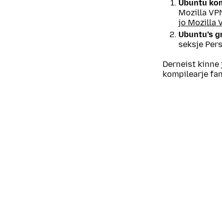
Ubuntu ko
Mozilla VP
jo Mozilla 
Ubuntu’s g
seksje Pers
Derneist kinne 
kompilearje fan