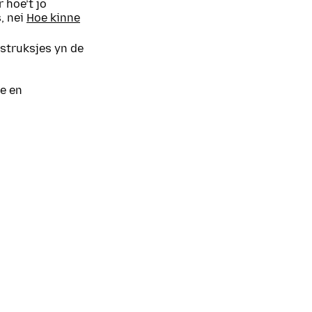
 hoe’t jo
, nei
Hoe kinne
nstruksjes yn de
e en