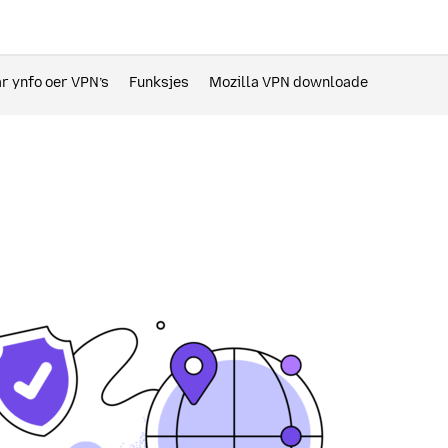
r ynfo oer VPN’s
Funksjes
Mozilla VPN downloade