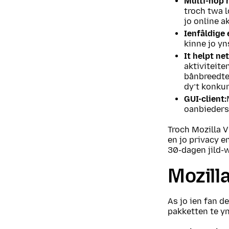
Multi-hop r
troch twa l
jo online ak
Ienfâldige 
kinne jo yn
It helpt ne
aktiviteit
bânbreedte 
dy’t konkur
GUI-client:
oanbieders 
Troch Mozilla V
en jo privacy 
30-dagen jild-w
Mozill
As jo ien fan d
pakketten te y