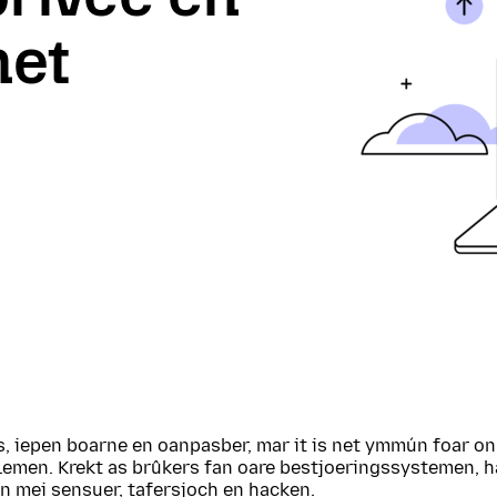
net
s, iepen boarne en oanpasber, mar it is net ymmún foar onl
lemen. Krekt as brûkers fan oare bestjoeringssystemen, 
en mei sensuer, tafersjoch en hacken.