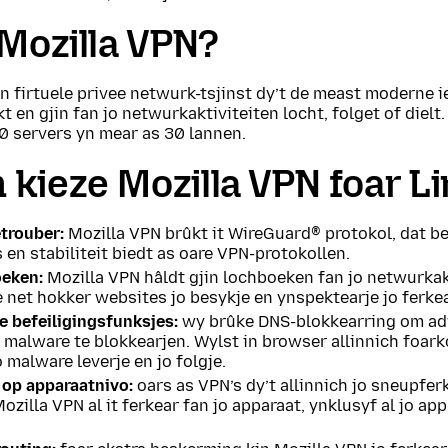
 Mozilla VPN?
in firtuele privee netwurk-tsjinst dy’t de meast moderne 
t en gjin fan jo netwurkaktiviteiten locht, folget of dielt. I
0 servers yn mear as 30 lannen.
kieze Mozilla VPN foar L
trouber:
Mozilla VPN brûkt it WireGuard® protokol, dat be
 en stabiliteit biedt as oare VPN-protokollen.
oeken:
Mozilla VPN hâldt gjin lochboeken fan jo netwurkakt
e net hokker websites jo besykje en ynspektearje jo ferkea
e befeiligingsfunksjes:
wy brûke DNS-blokkearring om adv
 malware te blokkearjen. Wylst in browser allinnich foar
 malware leverje en jo folgje.
 op apparaatnivo:
oars as VPN’s dy’t allinnich jo sneupferk
Mozilla VPN al it ferkear fan jo apparaat, ynklusyf al jo ap