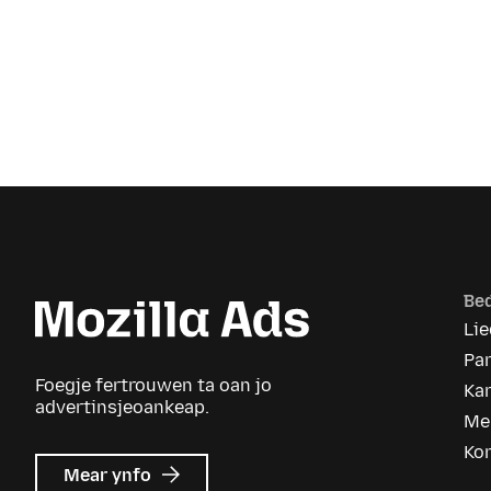
Be
Lie
Pa
Foegje fertrouwen ta oan jo
Kar
advertinsjeoankeap.
Me
Ko
oer
Mear ynfo