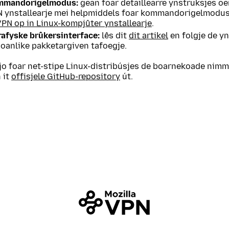
mmandorigelmodus:
gean foar detaillearre ynstruksjes oer
N ynstallearje mei helpmiddels foar kommandorigelmodus
VPN op in Linux-kompjûter ynstallearje
.
rafyske brûkersinterface:
lês dit
dit artikel
en folgje de y
oanlike pakketargiven tafoegje.
jo foar net-stipe Linux-distribúsjes de boarnekoade nimm
 it
offisjele GitHub-repository
út.