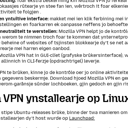
outing:
foar ekstra beskerming kin Mozilla VPN jo ferkear 
okaasjes rûtearje yn stee fan ien, wêrtroch it foar elkeni
tiviteit te folgjen .
en yntuïtive interface:
makket mei ien klik ferbining mei in
stellingen en foarkarren ek oanpasse neffens jo behoefte
tneutraliteit te werstellen:
Mozilla VPN helpt jo de kontrôl
en werom te nimmen troch foar te kommen dat ynternetpro
beheine of websites of tsjinsten blokkearje dy’t se net aa
rearje mei harren eigen oanbod.
Mozilla VPN hat in GUI-clïet (grafyske brûkersinterface),
allinnich in CLI-ferzje (opdrachtrigel) leverje.
PN te brûken, kinne jo de kontrôle oer jo online aktivit
en gegevens beskermje. Download hjoed Mozilla VPN en gen
erom-garânsje sûnder lochboeken, gjin gedoch en gjin ris
a VPN ynstallearje op Linu
e stipe Ubuntu-releases brûke, binne der twa manieren om
nstallearjen dy’t host wurde op
Launchpad: