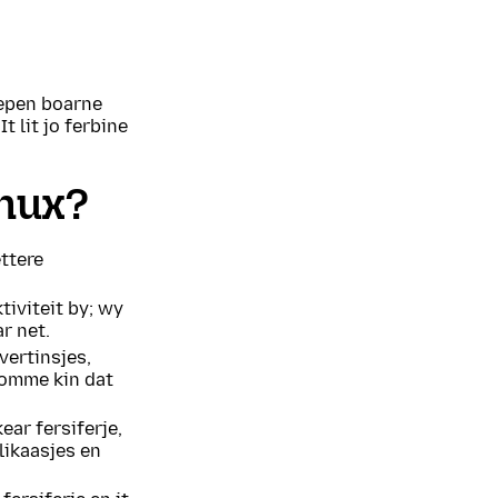
iepen boarne
t lit jo ferbine
inux?
ttere
iviteit by; wy
r net.
ertinsjes,
komme kin dat
ear fersiferje,
plikaasjes en