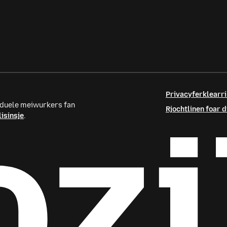
Privacyferklearri
iduele meiwurkers fan
Rjochtlinen foar 
isinsje
.