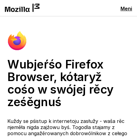
Meni
Wubjeŕśo Firefox
Browser, kótaryž
cośo w swójej rěcy
ześěgnuś
Kuždy se pśistup k internetoju zasłužy - waša rěc
njeměła nigda zajźowu byś. Togodla stajamy z
pomocu angažěrowanych dobrowólnikow z cełego