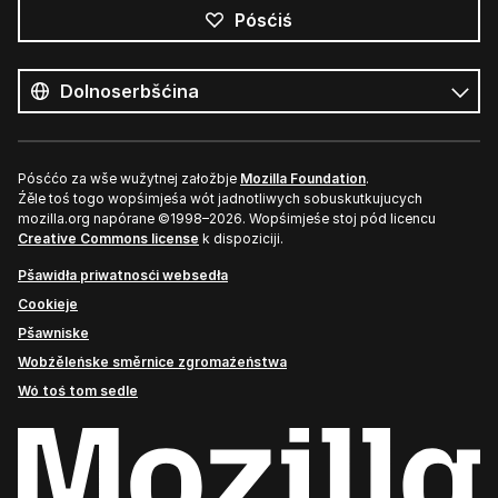
Pósćiś
Wšykne
rěcy
Rěc
Pósććo za wše wužytnej załožbje
Mozilla Foundation
.
Źěle toś togo wopśimjeśa wót jadnotliwych sobuskutkujucych
mozilla.org napórane ©1998–2026. Wopśimjeśe stoj pód licencu
Creative Commons license
k dispoziciji.
Pšawidła priwatnosći websedła
Cookieje
Pšawniske
Wobźěleńske směrnice zgromaźeństwa
Wó toś tom sedle