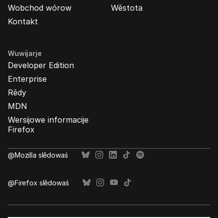
Wobchod wórow
Wěstota
Kontakt
Wuwijarje
Developer Edition
Enterprise
Rědy
MDN
Wersijowe informacije
Firefox
@Mozilla slědowaś
@Firefox slědowaś