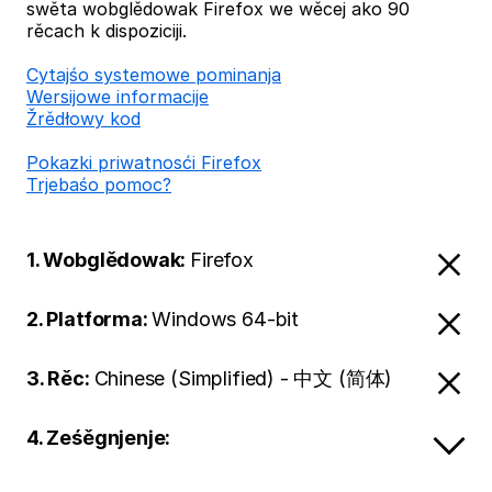
swěta wobglědowak Firefox we wěcej ako 90
rěcach k dispoziciji.
Cytajśo systemowe pominanja
Wersijowe informacije
Žrědłowy kod
Pokazki priwatnosći Firefox
Trjebaśo pomoc?
1. Wobglědowak:
Firefox
2. Platforma:
Windows 64-bit
3. Rěc:
Chinese (Simplified) - 中文 (简体)
4. Ześěgnjenje: