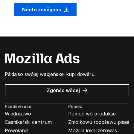
Něnto ześěgnuś
Pśidajśo swójej wabjeńskej kupi dowěru.
wó
Zgóńśo wěcej
Wabjenje
Mozilla
Pśedewześe
Pomoc
Wjednistwo
Pomoc wó produkśe
Casnikaŕski centrum
Zmólkowu rozpšawu pisaś
Pówołanja
Mozilla lokalizěrowaś