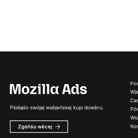
Pś
Wj
Cas
Pśidajśo swójej wabjeńskej kupi dowěru.
Pó
Wo
wó
Ko
Zgóńśo wěcej
Wabjenje