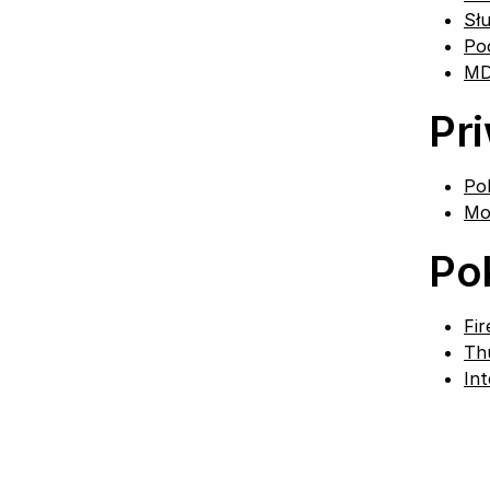
Sł
Po
MD
Pr
Pok
Moz
Po
Fir
Th
In