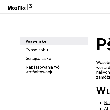
P
Pšawniske
Cyńśo sobu
Šćitajśo Lišku
Wósebn
Napšašowanja wó
wěsći 
wótšaltowanju
našych 
zamóžn
Wu
Na
Ab