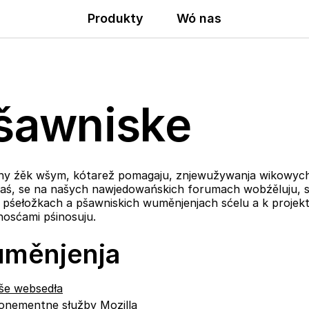
Produkty
Wó nas
šawniske
y źěk wšym, kótarež pomagaju, znjewužywanja wikowych
daś, se na našych nawjedowańskich forumach wobźěluju, 
pśełožkach a pšawniskich wuměnjenjach sćelu a k projekto
osćami pśinosuju.
měnjenja
še websedła
onementne słužby Mozilla