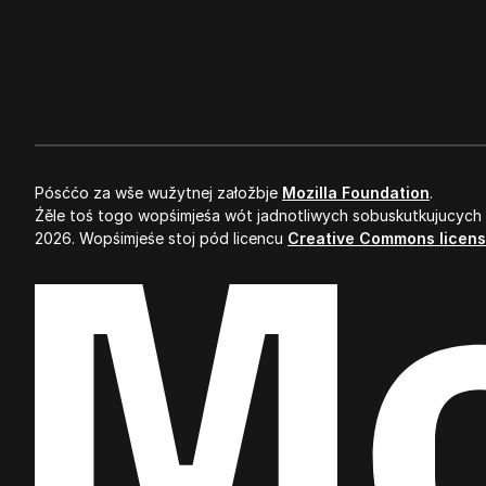
Mozilla
Pósććo za wše wužytnej załožbje
Mozilla Foundation
.
Źěle toś togo wopśimjeśa wót jadnotliwych sobuskutkujucych
2026. Wopśimjeśe stoj pód licencu
Creative Commons licen