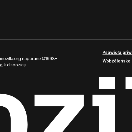
Pšawidła pri
 mozilla.org napórane ©1998–
Wobźěleńske 
se
k dispoziciji.