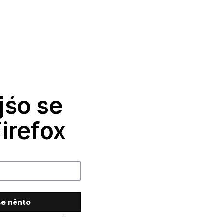
jśo se
irefox
se něnto