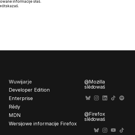
wane informacije słaś.
wótskazaś.
Wuwijarje
@Mozilla
slědowaś
Developer Edition
Enterprise
Rědy
@Firefox
MDN
slědowaś
Wersijowe informacije Firefox