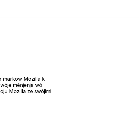
 markow Mozilla k
swóje měnjenja wó
ju Mozilla ze swójimi