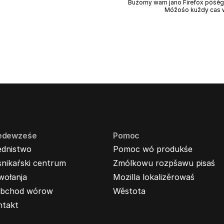
Buźomy wam jano Firefox póśěgo
Móžośo kuždy cas 
edewześe
Pomoc
ednistwo
Pomoc wó produkśe
nikaŕski centrum
Zmólkowu rozpšawu pisaś
wołanja
Mozilla lokalizěrowaś
bchod wórow
Wěstota
ntakt