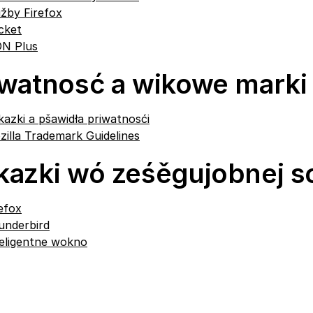
užby Firefox
cket
N Plus
iwatnosć a wikowe marki
azki a pšawidła priwatnosći
illa Trademark Guidelines
kazki wó ześěgujobnej s
efox
underbird
teligentne wokno