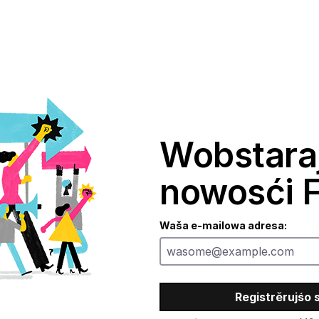
Wobstara
nowosći F
Waša e-mailowa adresa:
Registrěrujśo 