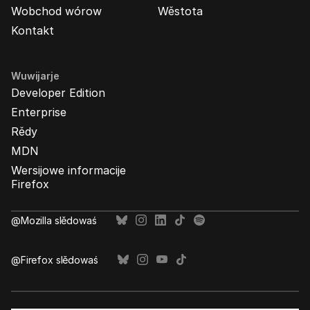
Wobchod wórow
Wěstota
Kontakt
Wuwijarje
Developer Edition
Enterprise
Rědy
MDN
Wersijowe informacije
Firefox
@Mozilla slědowaś
@Firefox slědowaś