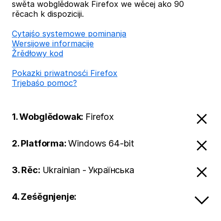
swěta wobglědowak Firefox we wěcej ako 90
rěcach k dispoziciji.
Cytajśo systemowe pominanja
Wersijowe informacije
Žrědłowy kod
Pokazki priwatnosći Firefox
Trjebaśo pomoc?
1. Wobglědowak:
Firefox
2. Platforma:
Windows 64-bit
3. Rěc:
Ukrainian - Українська
4. Ześěgnjenje: