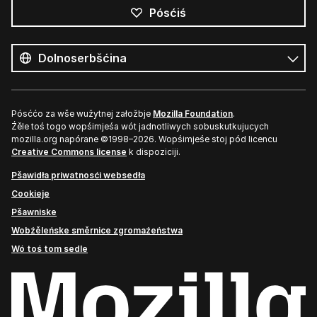
Pósćiś
Wšykne
rěcy
Rěc
Pósććo za wše wužytnej załožbje
Mozilla Foundation
.
Źěle toś togo wopśimjeśa wót jadnotliwych sobuskutkujucych
mozilla.org napórane ©1998–2026. Wopśimjeśe stoj pód licencu
Creative Commons license
k dispoziciji.
Pšawidła priwatnosći websedła
Cookieje
Pšawniske
Wobźěleńske směrnice zgromaźeństwa
Wó toś tom sedle