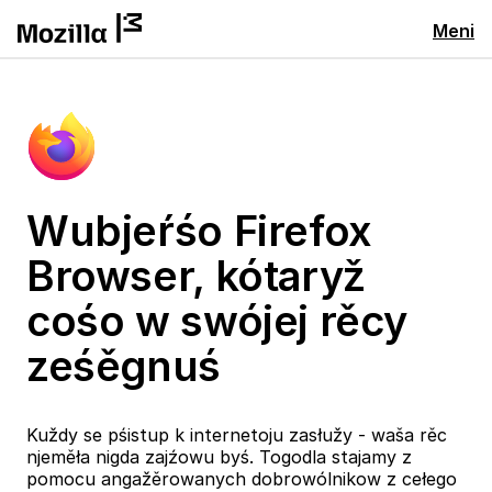
Meni
Wubjeŕśo Firefox
Browser, kótaryž
cośo w swójej rěcy
ześěgnuś
Kuždy se pśistup k internetoju zasłužy - waša rěc
njeměła nigda zajźowu byś. Togodla stajamy z
pomocu angažěrowanych dobrowólnikow z cełego