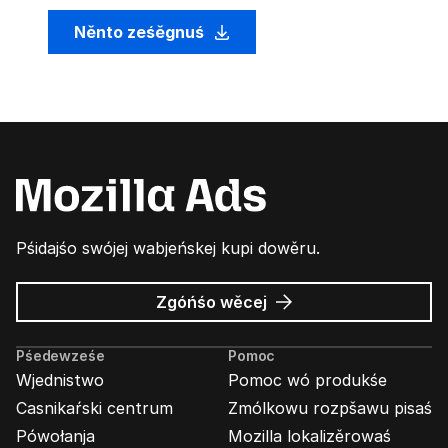
Něnto ześěgnuś
Pśidajśo swójej wabjeńskej kupi dowěru.
wó
Zgóńśo wěcej
Wabjenje
Mozilla
Pśedewześe
Pomoc
Wjednistwo
Pomoc wó produkśe
Casnikaŕski centrum
Zmólkowu rozpšawu pisaś
Pówołanja
Mozilla lokalizěrowaś