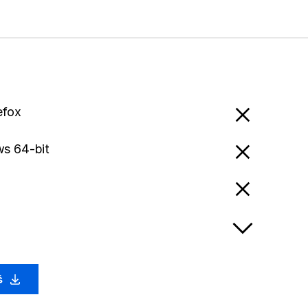
efox
s 64-bit
ś