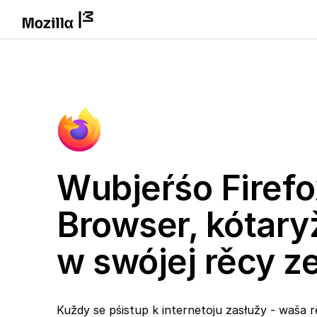
Wubjeŕśo Firefo
Browser, kótary
w swójej rěcy 
Kuždy se pśistup k internetoju zasłužy - waša r