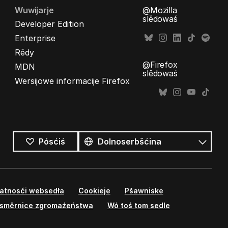
Wuwijarje
@Mozilla
slědowaś
Developer Edition
Enterprise
Rědy
@Firefox
MDN
slědowaś
Wersijowe informacije Firefox
Wšykne
rěcy
Rěc
Pósćiś
watnosći websedła
Cookieje
Pšawniske
směrnice zgromaźeństwa
Wó toś tom sedle