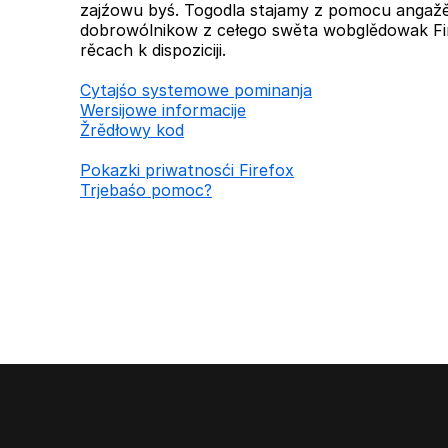
zajźowu byś. Togodla stajamy z pomocu anga
dobrowólnikow z cełego swěta wobglědowak Fi
rěcach k dispoziciji.
Cytajśo systemowe pominanja
Wersijowe informacije
Žrědłowy kod
Pokazki priwatnosći Firefox
Trjebaśo pomoc?