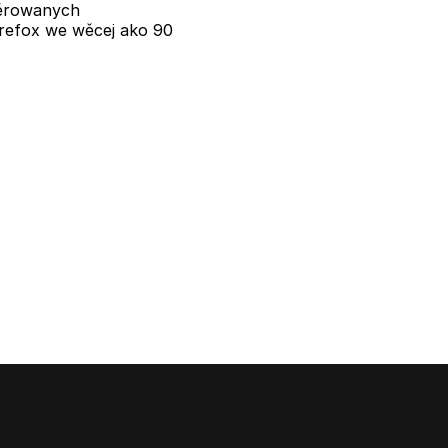
žěrowanych
refox we wěcej ako 90