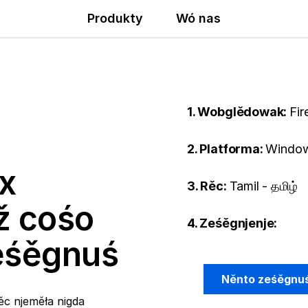
Produkty
Wó nas
1. Wobglědowak:
Fir
2. Platforma:
Window
x
3. Rěc:
Tamil - தமிழ்
ž cośo
4. Ześěgnjenje:
ześěgnuś
Něnto ześěgnu
ěc njeměła nigda