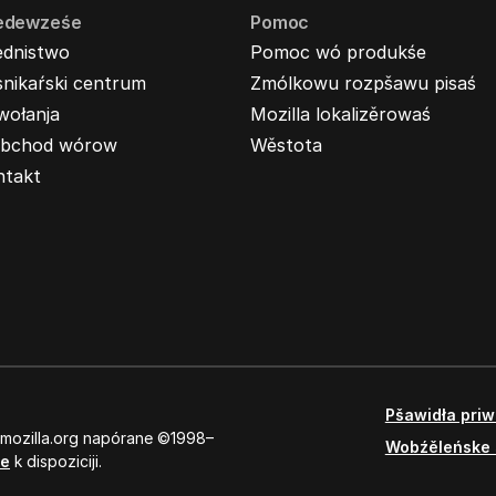
edewześe
Pomoc
ednistwo
Pomoc wó produkśe
nikaŕski centrum
Zmólkowu rozpšawu pisaś
wołanja
Mozilla lokalizěrowaś
bchod wórow
Wěstota
ntakt
Pšawidła pri
 mozilla.org napórane ©1998–
Wobźěleńske 
se
k dispoziciji.