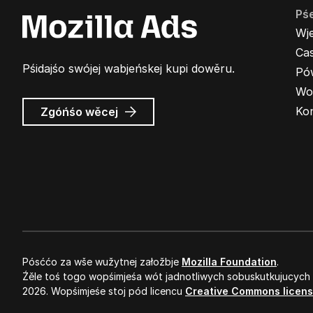
Pś
Wj
Cas
Pśidajśo swójej wabjeńskej kupi dowěru.
Pó
Wo
wó
Ko
Zgóńśo wěcej
Wabjenje
Mozilla
Pósććo za wše wužytnej załožbje
Mozilla Foundation
.
Źěle toś togo wopśimjeśa wót jadnotliwych sobuskutkujucych
2026. Wopśimjeśe stoj pód licencu
Creative Commons licen