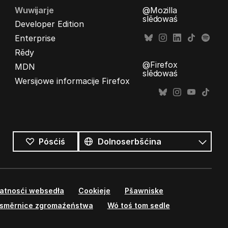
Wuwijarje
@Mozilla
slědowaś
Developer Edition
Enterprise
Rědy
@Firefox
MDN
slědowaś
Wersijowe informacije Firefox
Wšykne
rěcy
Rěc
Pósćiś
watnosći websedła
Cookieje
Pšawniske
směrnice zgromaźeństwa
Wó toś tom sedle