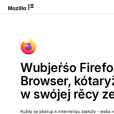
Wubjeŕśo Firefo
Browser, kótary
w swójej rěcy 
Kuždy se pśistup k internetoju zasłužy - waša r