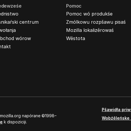
edewześe
Pomoc
ednistwo
Pomoc wó produkśe
nikaŕski centrum
Zmólkowu rozpšawu pisaś
wołanja
Mozilla lokalizěrowaś
bchod wórow
Wěstota
ntakt
Pšawidła pri
 mozilla.org napórane ©1998–
Wobźěleńske 
se
k dispoziciji.