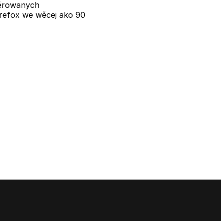
žěrowanych
refox we wěcej ako 90