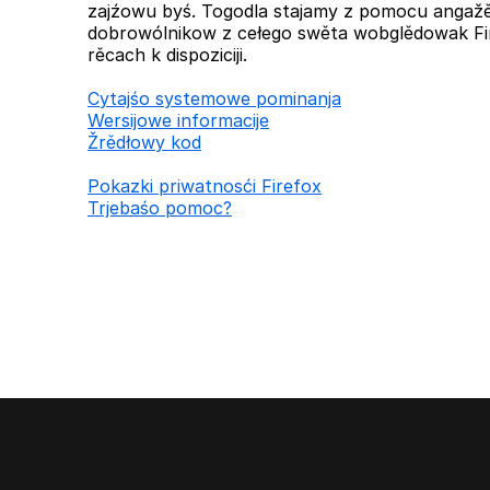
zajźowu byś. Togodla stajamy z pomocu anga
dobrowólnikow z cełego swěta wobglědowak Fi
rěcach k dispoziciji.
Cytajśo systemowe pominanja
Wersijowe informacije
Žrědłowy kod
Pokazki priwatnosći Firefox
Trjebaśo pomoc?