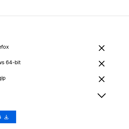
efox
s 64-bit
qip
ś