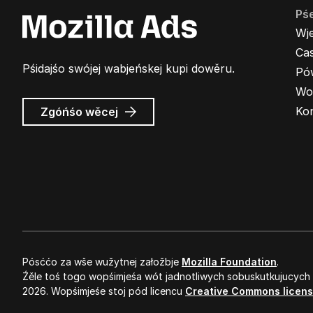
Pś
Wj
Cas
Pśidajśo swójej wabjeńskej kupi dowěru.
Pó
Wo
wó
Ko
Zgóńśo wěcej
Wabjenje
Mozilla
Pósććo za wše wužytnej załožbje
Mozilla Foundation
.
Źěle toś togo wopśimjeśa wót jadnotliwych sobuskutkujucych
2026. Wopśimjeśe stoj pód licencu
Creative Commons licen