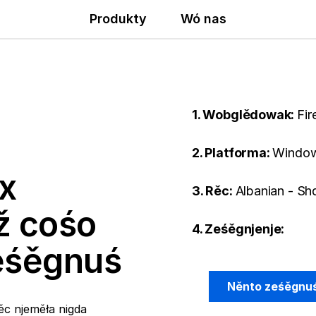
Produkty
Wó nas
1. Wobglědowak:
Fir
2. Platforma:
Window
x
3. Rěc:
Albanian - Sh
ž cośo
4. Ześěgnjenje:
ześěgnuś
Něnto ześěgnu
ěc njeměła nigda