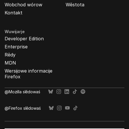
Wobchod wórow
Wěstota
Kontakt
Wuwijarje
Developer Edition
Enterprise
Rědy
MDN
Wersijowe informacije
Firefox
@Mozilla slědowaś
@Firefox slědowaś