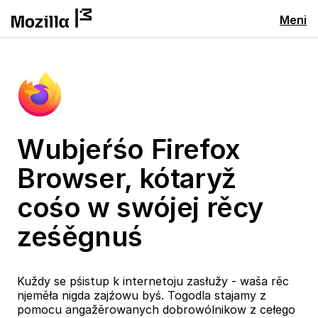
Meni
Wubjeŕśo Firefox
Browser, kótaryž
cośo w swójej rěcy
ześěgnuś
Kuždy se pśistup k internetoju zasłužy - waša rěc
njeměła nigda zajźowu byś. Togodla stajamy z
pomocu angažěrowanych dobrowólnikow z cełego