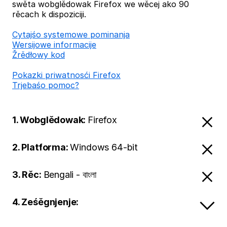
swěta wobglědowak Firefox we wěcej ako 90
rěcach k dispoziciji.
Cytajśo systemowe pominanja
Wersijowe informacije
Žrědłowy kod
Pokazki priwatnosći Firefox
Trjebaśo pomoc?
1. Wobglědowak:
Firefox
2. Platforma:
Windows 64-bit
3. Rěc:
Bengali - বাংলা
4. Ześěgnjenje: