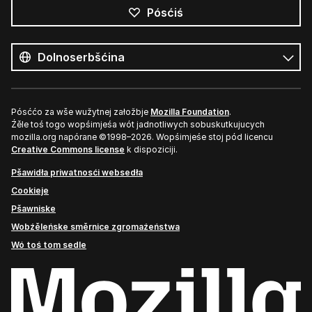
Pósćiś
Wšykne
rěcy
Rěc
Pósććo za wše wužytnej załožbje
Mozilla Foundation
.
Źěle toś togo wopśimjeśa wót jadnotliwych sobuskutkujucych
mozilla.org napórane ©1998–2026. Wopśimjeśe stoj pód licencu
Creative Commons license
k dispoziciji.
Pšawidła priwatnosći websedła
Cookieje
Pšawniske
Wobźěleńske směrnice zgromaźeństwa
Wó toś tom sedle