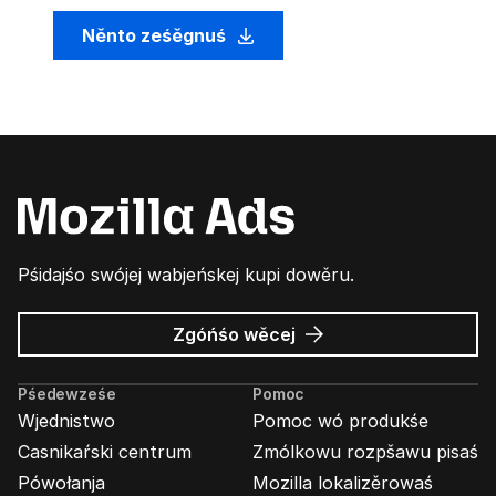
Něnto ześěgnuś
Pśidajśo swójej wabjeńskej kupi dowěru.
wó
Zgóńśo wěcej
Wabjenje
Mozilla
Pśedewześe
Pomoc
Wjednistwo
Pomoc wó produkśe
Casnikaŕski centrum
Zmólkowu rozpšawu pisaś
Pówołanja
Mozilla lokalizěrowaś