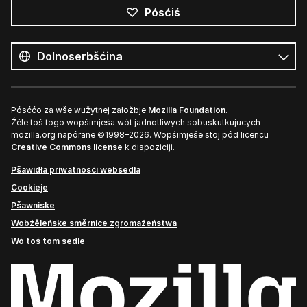
Pósćiś
Wšykne
rěcy
Rěc
Pósććo za wše wužytnej załožbje
Mozilla Foundation
.
Źěle toś togo wopśimjeśa wót jadnotliwych sobuskutkujucych
mozilla.org napórane ©1998–2026. Wopśimjeśe stoj pód licencu
Creative Commons license
k dispoziciji.
Pšawidła priwatnosći websedła
Cookieje
Pšawniske
Wobźěleńske směrnice zgromaźeństwa
Wó toś tom sedle