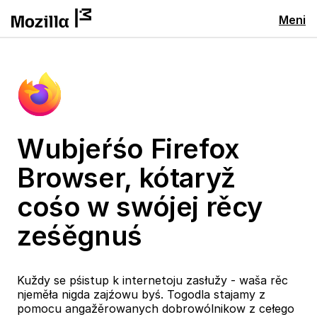
Meni
Wubjeŕśo Firefox
Browser, kótaryž
cośo w swójej rěcy
ześěgnuś
Kuždy se pśistup k internetoju zasłužy - waša rěc
njeměła nigda zajźowu byś. Togodla stajamy z
pomocu angažěrowanych dobrowólnikow z cełego