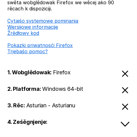
swěta wobglědowak Firefox we wěcej ako 90
rěcach k dispoziciji.
Cytajśo systemowe pominanja
Wersijowe informacije
Žrědłowy kod
Pokazki priwatnosći Firefox
Trjebaśo pomoc?
1. Wobglědowak:
Firefox
2. Platforma:
Windows 64-bit
3. Rěc:
Asturian - Asturianu
4. Ześěgnjenje: