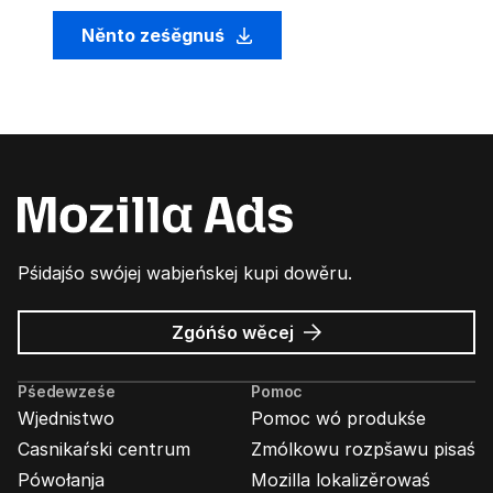
Něnto ześěgnuś
Pśidajśo swójej wabjeńskej kupi dowěru.
wó
Zgóńśo wěcej
Wabjenje
Mozilla
Pśedewześe
Pomoc
Wjednistwo
Pomoc wó produkśe
Casnikaŕski centrum
Zmólkowu rozpšawu pisaś
Pówołanja
Mozilla lokalizěrowaś