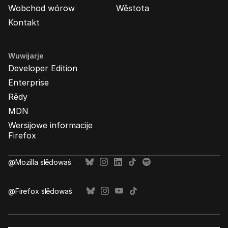
Wobchod wórow
Wěstota
Kontakt
Wuwijarje
Developer Edition
Enterprise
Rědy
MDN
Wersijowe informacije
Firefox
@Mozilla slědowaś
@Firefox slědowaś