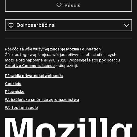
Pósćiś
Wšykne
rěcy
Rěc
Pósććo za wše wužytnej załožbje
Mozilla Foundation
.
Źěle toś togo wopśimjeśa wót jadnotliwych sobuskutkujucych
mozilla.org napórane ©1998–2026. Wopśimjeśe stoj pód licencu
Creative Commons license
k dispoziciji.
Pšawidła priwatnosći websedła
Cookieje
Pšawniske
Wobźěleńske směrnice zgromaźeństwa
Wó toś tom sedle