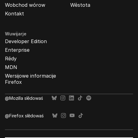
Wobchod wórow
Wěstota
Kontakt
Wuwijarje
Developer Edition
Enterprise
Rědy
MDN
Wersijowe informacije
Firefox
@Mozilla slědowaś
@Firefox slědowaś