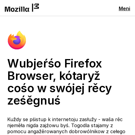
Meni
Wubjeŕśo Firefox
Browser, kótaryž
cośo w swójej rěcy
ześěgnuś
Kuždy se pśistup k internetoju zasłužy - waša rěc
njeměła nigda zajźowu byś. Togodla stajamy z
pomocu angažěrowanych dobrowólnikow z cełego