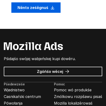
Něnto ześěgnuś
Pśidajśo swójej wabjeńskej kupi dowěru.
wó
Zgóńśo wěcej
Wabjenje
Mozilla
Pśedewześe
Pomoc
Wjednistwo
Pomoc wó produkśe
Casnikaŕski centrum
Zmólkowu rozpšawu pisaś
Pówołanja
Mozilla lokalizěrowaś