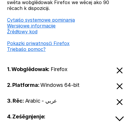
swěta wobglědowak Firefox we wěcej ako 90
rěcach k dispoziciji.
Cytajśo systemowe pominanja
Wersijowe informacije
Žrědłowy kod
Pokazki priwatnosći Firefox
Trjebaśo pomoc?
1. Wobglědowak:
Firefox
2. Platforma:
Windows 64-bit
3. Rěc:
Arabic - عربي
4. Ześěgnjenje: