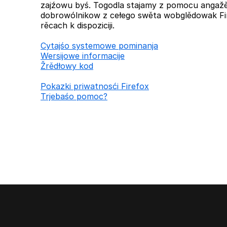
zajźowu byś. Togodla stajamy z pomocu anga
dobrowólnikow z cełego swěta wobglědowak Fi
rěcach k dispoziciji.
Cytajśo systemowe pominanja
Wersijowe informacije
Žrědłowy kod
Pokazki priwatnosći Firefox
Trjebaśo pomoc?