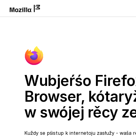
Wubjeŕśo Firefo
Browser, kótary
w swójej rěcy 
Kuždy se pśistup k internetoju zasłužy - waša r