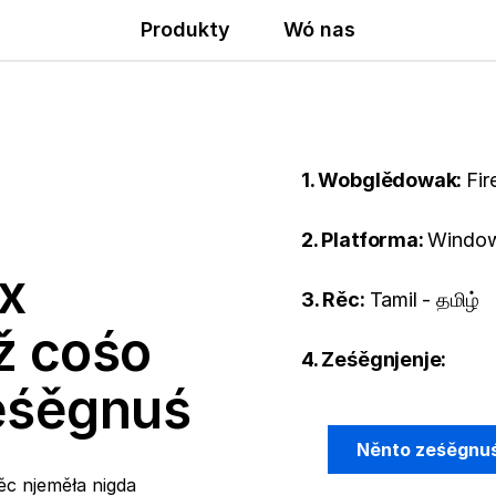
Produkty
Wó nas
1. Wobglědowak:
Fir
2. Platforma:
Window
x
3. Rěc:
Tamil - தமிழ்
ž cośo
4. Ześěgnjenje:
ześěgnuś
Něnto ześěgnu
ěc njeměła nigda