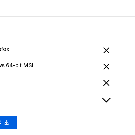
efox
s 64-bit MSI
ś