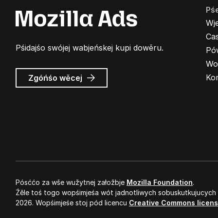
Pś
Wj
Cas
Pśidajśo swójej wabjeńskej kupi dowěru.
Pó
Wo
wó
Ko
Zgóńśo wěcej
Wabjenje
Mozilla
Pósććo za wše wužytnej załožbje
Mozilla Foundation
.
Źěle toś togo wopśimjeśa wót jadnotliwych sobuskutkujucych
2026. Wopśimjeśe stoj pód licencu
Creative Commons licen