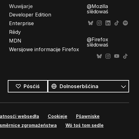
Wuwijarje
@Mozilla
slědowaś
Developer Edition
Enterprise
Rědy
@Firefox
MDN
slědowaś
Wersijowe informacije Firefox
Wšykne
rěcy
Rěc
Pósćiś
watnosći websedła
Cookieje
Pšawniske
směrnice zgromaźeństwa
Wó toś tom sedle