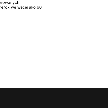
žěrowanych
refox we wěcej ako 90