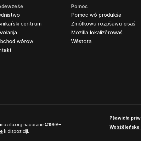
edewześe
Pomoc
ednistwo
Pomoc wó produkśe
nikaŕski centrum
Zmólkowu rozpšawu pisaś
wołanja
Mozilla lokalizěrowaś
bchod wórow
Wěstota
ntakt
Pšawidła pri
 mozilla.org napórane ©1998–
Wobźěleńske 
se
k dispoziciji.