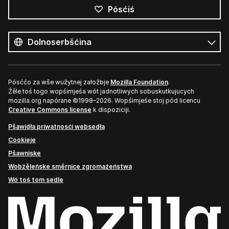
Pósćiś
Wšykne
rěcy
Rěc
Pósććo za wše wužytnej załožbje
Mozilla Foundation
.
Źěle toś togo wopśimjeśa wót jadnotliwych sobuskutkujucych
mozilla.org napórane ©1998–2026. Wopśimjeśe stoj pód licencu
Creative Commons license
k dispoziciji.
Pšawidła priwatnosći websedła
Cookieje
Pšawniske
Wobźěleńske směrnice zgromaźeństwa
Wó toś tom sedle