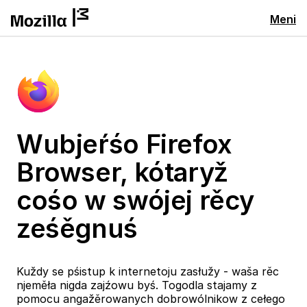
Meni
Wubjeŕśo Firefox
Browser, kótaryž
cośo w swójej rěcy
ześěgnuś
Kuždy se pśistup k internetoju zasłužy - waša rěc
njeměła nigda zajźowu byś. Togodla stajamy z
pomocu angažěrowanych dobrowólnikow z cełego