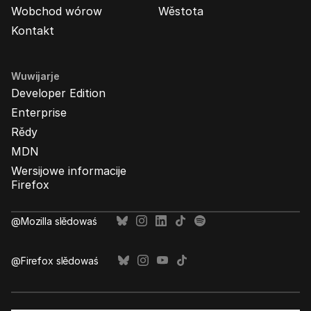
Wobchod wórow
Wěstota
Kontakt
Wuwijarje
Developer Edition
Enterprise
Rědy
MDN
Wersijowe informacije
Firefox
@Mozilla slědowaś
@Firefox slědowaś