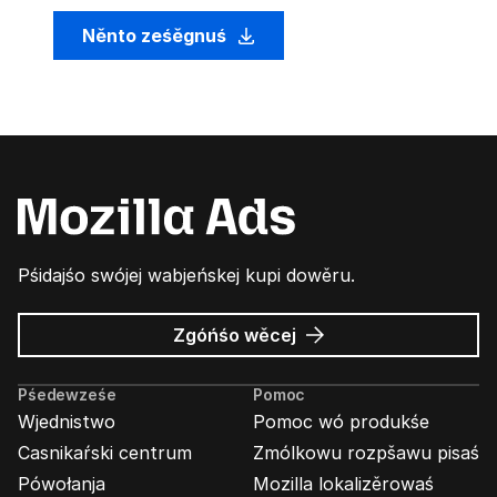
Něnto ześěgnuś
Pśidajśo swójej wabjeńskej kupi dowěru.
wó
Zgóńśo wěcej
Wabjenje
Mozilla
Pśedewześe
Pomoc
Wjednistwo
Pomoc wó produkśe
Casnikaŕski centrum
Zmólkowu rozpšawu pisaś
Pówołanja
Mozilla lokalizěrowaś