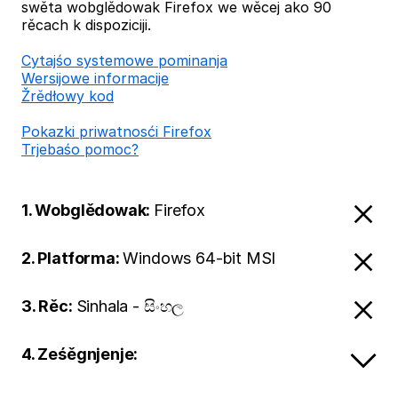
swěta wobglědowak Firefox we wěcej ako 90
rěcach k dispoziciji.
Cytajśo systemowe pominanja
Wersijowe informacije
Žrědłowy kod
Pokazki priwatnosći Firefox
Trjebaśo pomoc?
1. Wobglědowak:
Firefox
2. Platforma:
Windows 64-bit MSI
3. Rěc:
Sinhala - සිංහල
4. Ześěgnjenje: