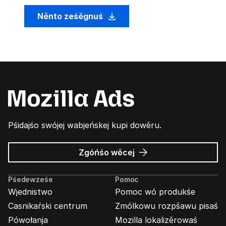
Něnto ześěgnuś
Pśidajśo swójej wabjeńskej kupi dowěru.
wó
Zgóńśo wěcej
Wabjenje
Mozilla
Pśedewześe
Pomoc
Wjednistwo
Pomoc wó produkśe
Casnikaŕski centrum
Zmólkowu rozpšawu pisaś
Pówołanja
Mozilla lokalizěrowaś