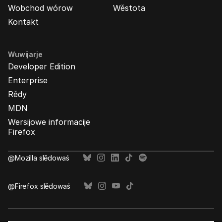
Wobchod wórow
Wěstota
Kontakt
Wuwijarje
Developer Edition
Enterprise
Rědy
MDN
Wersijowe informacije
Firefox
@Mozilla slědowaś
@Firefox slědowaś