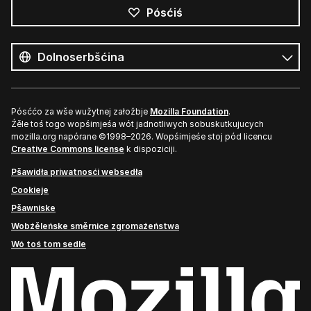
Pósćiś
Wšykne
rěcy
Rěc
Pósććo za wše wužytnej załožbje
Mozilla Foundation
.
Źěle toś togo wopśimjeśa wót jadnotliwych sobuskutkujucych
mozilla.org napórane ©1998–2026. Wopśimjeśe stoj pód licencu
Creative Commons license
k dispoziciji.
Pšawidła priwatnosći websedła
Cookieje
Pšawniske
Wobźěleńske směrnice zgromaźeństwa
Wó toś tom sedle