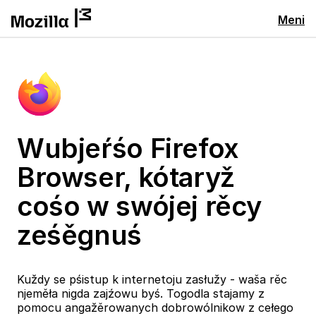
Meni
Wubjeŕśo Firefox
Browser, kótaryž
cośo w swójej rěcy
ześěgnuś
Kuždy se pśistup k internetoju zasłužy - waša rěc
njeměła nigda zajźowu byś. Togodla stajamy z
pomocu angažěrowanych dobrowólnikow z cełego