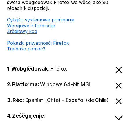
swěta wobglědowak Firefox we wěcej ako 90
rěcach k dispoziciji.
Cytajśo systemowe pominanja
Wersijowe informacije
Žrědłowy kod
Pokazki priwatnosći Firefox
Trjebaśo pomoc?
1. Wobglědowak:
Firefox
2. Platforma:
Windows 64-bit MSI
3. Rěc:
Spanish (Chile) - Español (de Chile)
4. Ześěgnjenje: