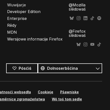
Wuwijarje
@Mozilla
slědowaś
Developer Edition
Enterprise
Rědy
@Firefox
MDN
slědowaś
Wersijowe informacije Firefox
Wšykne
rěcy
Rěc
Pósćiś
watnosći websedła
Cookieje
Pšawniske
směrnice zgromaźeństwa
Wó toś tom sedle