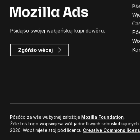
Pś
Wj
Cas
Pśidajśo swójej wabjeńskej kupi dowěru.
Pó
Wo
wó
Ko
Zgóńśo wěcej
Wabjenje
Mozilla
Pósććo za wše wužytnej załožbje
Mozilla Foundation
.
Źěle toś togo wopśimjeśa wót jadnotliwych sobuskutkujucych
2026. Wopśimjeśe stoj pód licencu
Creative Commons licen