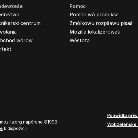
edewześe
Pomoc
ednistwo
Pomoc wó produkśe
nikaŕski centrum
Zmólkowu rozpšawu pisaś
wołanja
Mozilla lokalizěrowaś
bchod wórow
Wěstota
ntakt
Pšawidła pri
 mozilla.org napórane ©1998–
Wobźěleńske 
se
k dispoziciji.