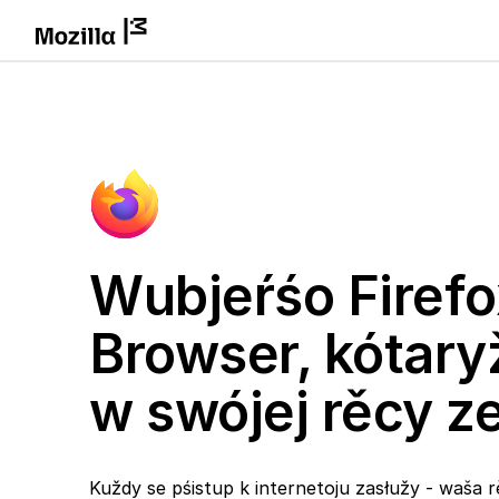
Wubjeŕśo Firefo
Browser, kótary
w swójej rěcy 
Kuždy se pśistup k internetoju zasłužy - waša r