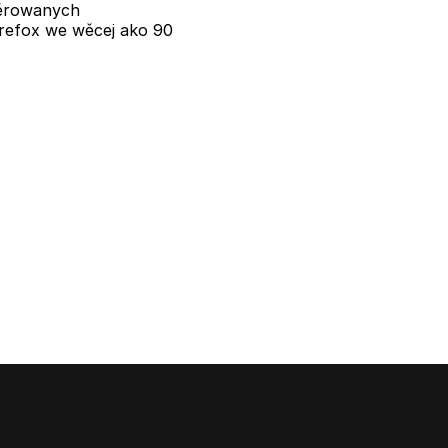
žěrowanych
refox we wěcej ako 90