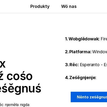
Produkty
Wó nas
1. Wobglědowak:
Fir
2. Platforma:
Window
x
3. Rěc:
Esperanto - E
ž cośo
4. Ześěgnjenje:
ześěgnuś
Něnto ześěgnu
ěc njeměła nigda