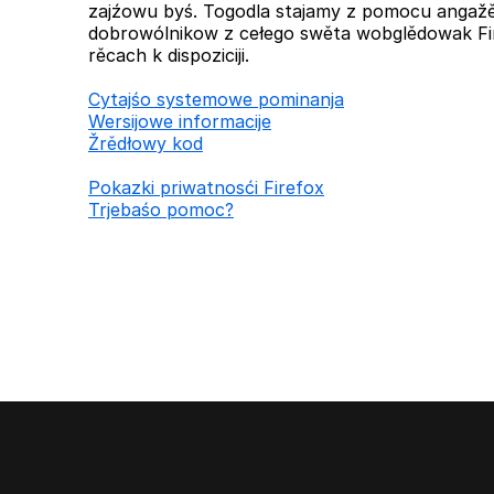
zajźowu byś. Togodla stajamy z pomocu anga
dobrowólnikow z cełego swěta wobglědowak Fi
rěcach k dispoziciji.
Cytajśo systemowe pominanja
Wersijowe informacije
Žrědłowy kod
Pokazki priwatnosći Firefox
Trjebaśo pomoc?