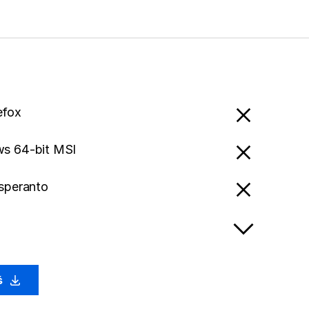
efox
s 64-bit MSI
speranto
ś