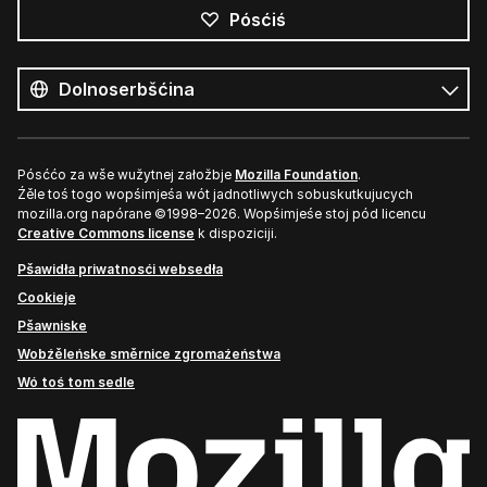
Pósćiś
Wšykne
rěcy
Rěc
Pósććo za wše wužytnej załožbje
Mozilla Foundation
.
Źěle toś togo wopśimjeśa wót jadnotliwych sobuskutkujucych
mozilla.org napórane ©1998–2026. Wopśimjeśe stoj pód licencu
Creative Commons license
k dispoziciji.
Pšawidła priwatnosći websedła
Cookieje
Pšawniske
Wobźěleńske směrnice zgromaźeństwa
Wó toś tom sedle