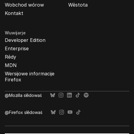
Wobchod wórow
Wěstota
Kontakt
Wuwijarje
Developer Edition
Enterprise
Rědy
MDN
Wersijowe informacije
Firefox
@Mozilla slědowaś
@Firefox slědowaś