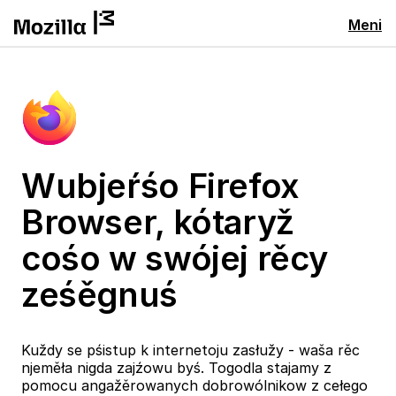
Meni
Wubjeŕśo Firefox
Browser, kótaryž
cośo w swójej rěcy
ześěgnuś
Kuždy se pśistup k internetoju zasłužy - waša rěc
njeměła nigda zajźowu byś. Togodla stajamy z
pomocu angažěrowanych dobrowólnikow z cełego