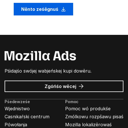
Něnto ześěgnuś
Pśidajśo swójej wabjeńskej kupi dowěru.
wó
Zgóńśo wěcej
Wabjenje
Mozilla
Pśedewześe
Pomoc
Wjednistwo
Pomoc wó produkśe
Casnikaŕski centrum
Zmólkowu rozpšawu pisaś
Pówołanja
Mozilla lokalizěrowaś