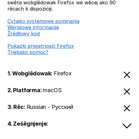
swěta wobglědowak Firefox we wěcej ako 90
rěcach k dispoziciji.
Cytajśo systemowe pominanja
Wersijowe informacije
Žrědłowy kod
Pokazki priwatnosći Firefox
Trjebaśo pomoc?
1. Wobglědowak:
Firefox
2. Platforma:
macOS
3. Rěc:
Russian - Русский
4. Ześěgnjenje: