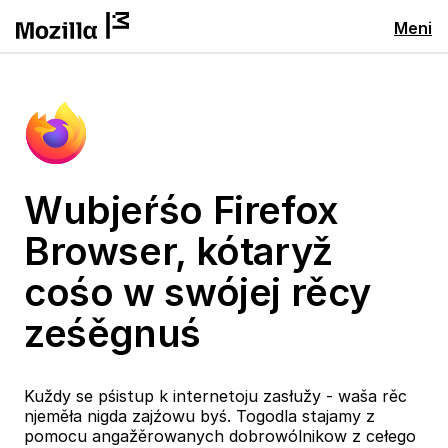
Meni
Wubjeŕśo Firefox
Browser, kótaryž
cośo w swójej rěcy
ześěgnuś
Kuždy se pśistup k internetoju zasłužy - waša rěc
njeměła nigda zajźowu byś. Togodla stajamy z
pomocu angažěrowanych dobrowólnikow z cełego