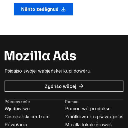
Něnto ześěgnuś
Pśidajśo swójej wabjeńskej kupi dowěru.
wó
Zgóńśo wěcej
Wabjenje
Mozilla
Pśedewześe
Pomoc
Wjednistwo
Pomoc wó produkśe
Casnikaŕski centrum
Zmólkowu rozpšawu pisaś
Pówołanja
Mozilla lokalizěrowaś