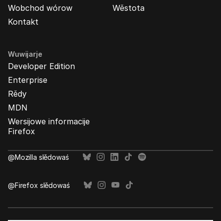
Wobchod wórow
Wěstota
Kontakt
Wuwijarje
Developer Edition
Enterprise
Rědy
MDN
Wersijowe informacije
Firefox
@Mozilla slědowaś
@Firefox slědowaś