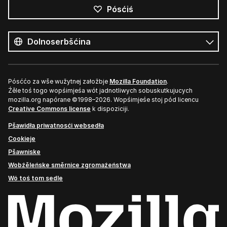
Pósćiś
Wšykne
rěcy
Rěc
Pósććo za wše wužytnej załožbje
Mozilla Foundation
.
Źěle toś togo wopśimjeśa wót jadnotliwych sobuskutkujucych
mozilla.org napórane ©1998–2026. Wopśimjeśe stoj pód licencu
Creative Commons license
k dispoziciji.
Pšawidła priwatnosći websedła
Cookieje
Pšawniske
Wobźěleńske směrnice zgromaźeństwa
Wó toś tom sedle