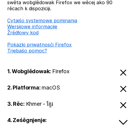
swěta wobglědowak Firefox we wěcej ako 90
rěcach k dispoziciji.
Cytajśo systemowe pominanja
Wersijowe informacije
Žrědłowy kod
Pokazki priwatnosći Firefox
Trjebaśo pomoc?
1. Wobglědowak:
Firefox
2. Platforma:
macOS
3. Rěc:
Khmer - ខ្មែរ
4. Ześěgnjenje: