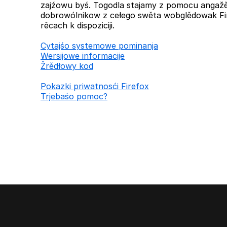
zajźowu byś. Togodla stajamy z pomocu anga
dobrowólnikow z cełego swěta wobglědowak Fi
rěcach k dispoziciji.
Cytajśo systemowe pominanja
Wersijowe informacije
Žrědłowy kod
Pokazki priwatnosći Firefox
Trjebaśo pomoc?