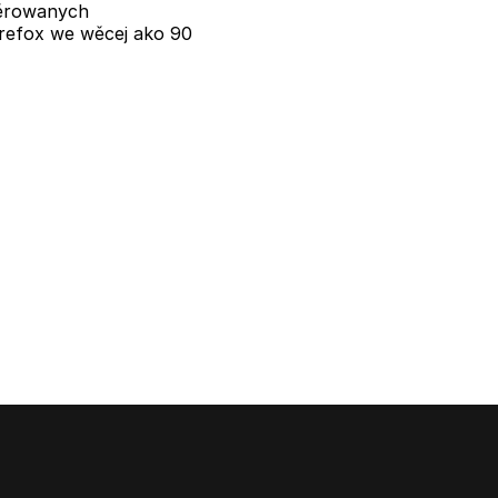
žěrowanych
refox we wěcej ako 90