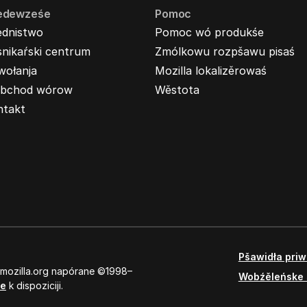
edewześe
Pomoc
ednistwo
Pomoc wó produkśe
nikaŕski centrum
Zmólkowu rozpšawu pisaś
wołanja
Mozilla lokalizěrowaś
bchod wórow
Wěstota
ntakt
Pšawidła pri
 mozilla.org napórane ©1998–
Wobźěleńske 
se
k dispoziciji.