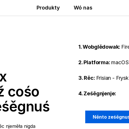
Produkty
Wó nas
1. Wobglědowak:
Fir
2. Platforma:
macOS
x
3. Rěc:
Frisian - Frysk
ž cośo
4. Ześěgnjenje:
ześěgnuś
Něnto ześěgnu
ěc njeměła nigda