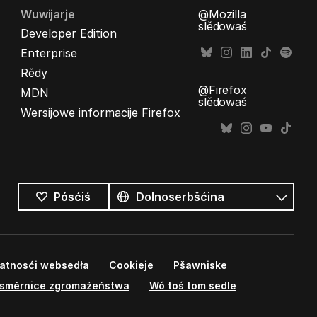
Wuwijarje
@Mozilla
slědowaś
Developer Edition
Enterprise
Rědy
@Firefox
MDN
slědowaś
Wersijowe informacije Firefox
Wšykne
rěcy
Rěc
Pósćiś
watnosći websedła
Cookieje
Pšawniske
směrnice zgromaźeństwa
Wó toś tom sedle