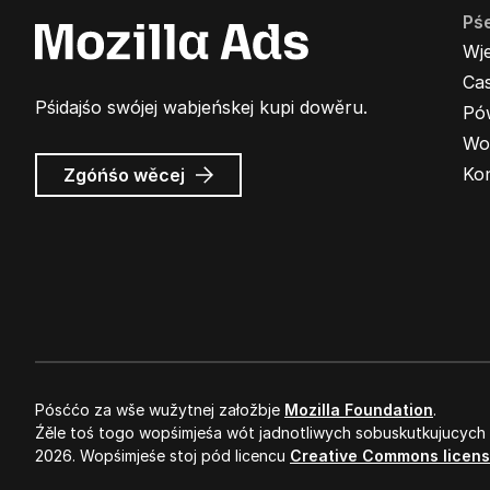
Pś
Wj
Cas
Pśidajśo swójej wabjeńskej kupi dowěru.
Pó
Wo
wó
Ko
Zgóńśo wěcej
Wabjenje
Mozilla
Pósććo za wše wužytnej załožbje
Mozilla Foundation
.
Źěle toś togo wopśimjeśa wót jadnotliwych sobuskutkujucych
2026. Wopśimjeśe stoj pód licencu
Creative Commons licen