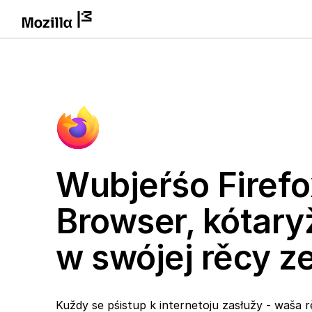
Wubjeŕśo Firefo
Browser, kótary
w swójej rěcy 
Kuždy se pśistup k internetoju zasłužy - waša r