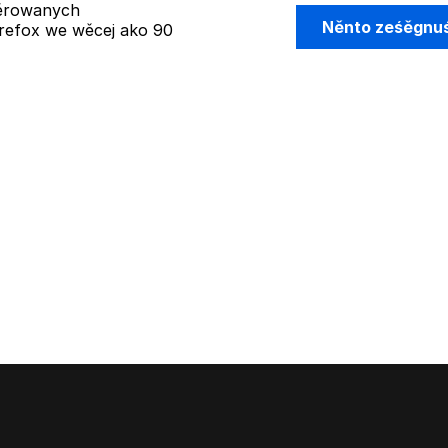
žěrowanych
Něnto ześěgnu
refox we wěcej ako 90