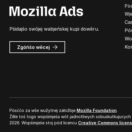
Pś
Wj
Cas
Pśidajśo swójej wabjeńskej kupi dowěru.
Pó
Wo
wó
Ko
Zgóńśo wěcej
Wabjenje
Mozilla
Pósććo za wše wužytnej załožbje
Mozilla Foundation
.
Źěle toś togo wopśimjeśa wót jadnotliwych sobuskutkujucych
2026. Wopśimjeśe stoj pód licencu
Creative Commons licen