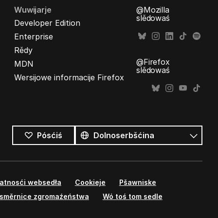
Wuwijarje
@Mozilla
slědowaś
Developer Edition
Enterprise
Rědy
@Firefox
MDN
slědowaś
Wersijowe informacije Firefox
Wšykne
rěcy
Rěc
Pósćiś
watnosći websedła
Cookieje
Pšawniske
směrnice zgromaźeństwa
Wó toś tom sedle