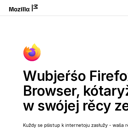
Wubjeŕśo Firefo
Browser, kótary
w swójej rěcy 
Kuždy se pśistup k internetoju zasłužy - waša r