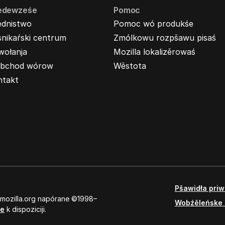
edewześe
Pomoc
ednistwo
Pomoc wó produkśe
nikaŕski centrum
Zmólkowu rozpšawu pisaś
wołanja
Mozilla lokalizěrowaś
bchod wórow
Wěstota
ntakt
Pšawidła pri
 mozilla.org napórane ©1998–
Wobźěleńske 
se
k dispoziciji.