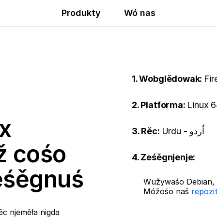
Produkty
Wó nas
1. Wobglědowak:
Fir
2. Platforma:
Linux 6
x
3. Rěc:
Urdu - اُردو
ž cośo
4. Ześěgnjenje:
ześěgnuś
Wužywaśo Debian, U
Móžośo naš
repozi
ěc njeměła nigda