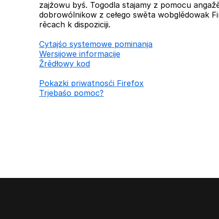
zajźowu byś. Togodla stajamy z pomocu anga
dobrowólnikow z cełego swěta wobglědowak Fi
rěcach k dispoziciji.
Cytajśo systemowe pominanja
Wersijowe informacije
Žrědłowy kod
Pokazki priwatnosći Firefox
Trjebaśo pomoc?