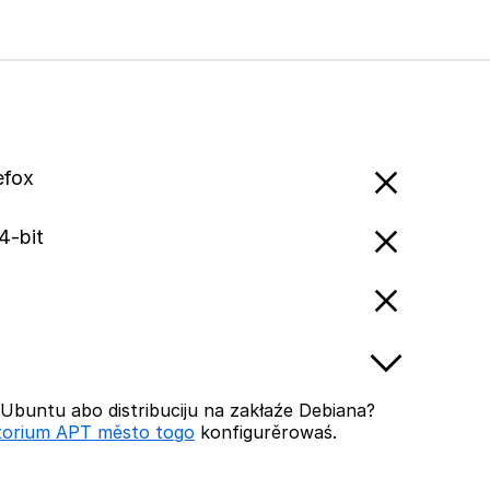
efox
4-bit
buntu abo distribuciju na zakłaźe Debiana?
torium APT město togo
konfigurěrowaś.