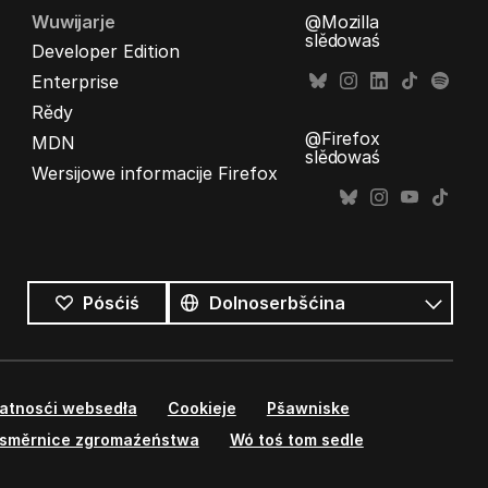
Wuwijarje
@Mozilla
slědowaś
Developer Edition
Enterprise
Rědy
@Firefox
MDN
slědowaś
Wersijowe informacije Firefox
Wšykne
rěcy
Rěc
Pósćiś
watnosći websedła
Cookieje
Pšawniske
směrnice zgromaźeństwa
Wó toś tom sedle