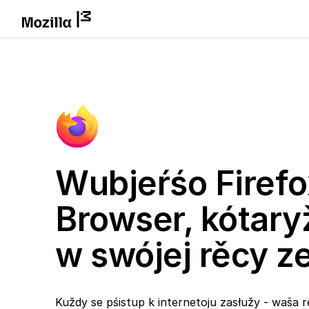
Wubjeŕśo Firefo
Browser, kótary
w swójej rěcy 
Kuždy se pśistup k internetoju zasłužy - waša r