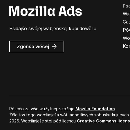
Pś
Wj
Cas
Pśidajśo swójej wabjeńskej kupi dowěru.
Pó
Wo
wó
Ko
Zgóńśo wěcej
Wabjenje
Mozilla
Pósććo za wše wužytnej załožbje
Mozilla Foundation
.
Źěle toś togo wopśimjeśa wót jadnotliwych sobuskutkujucych
2026. Wopśimjeśe stoj pód licencu
Creative Commons licen