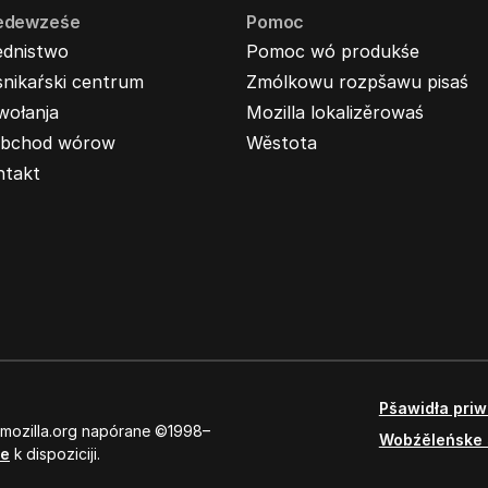
edewześe
Pomoc
ednistwo
Pomoc wó produkśe
nikaŕski centrum
Zmólkowu rozpšawu pisaś
wołanja
Mozilla lokalizěrowaś
bchod wórow
Wěstota
ntakt
Pšawidła pri
 mozilla.org napórane ©1998–
Wobźěleńske 
se
k dispoziciji.