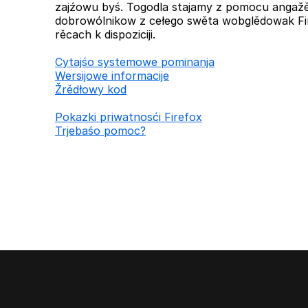
zajźowu byś. Togodla stajamy z pomocu anga
dobrowólnikow z cełego swěta wobglědowak Fi
rěcach k dispoziciji.
Cytajśo systemowe pominanja
Wersijowe informacije
Žrědłowy kod
Pokazki priwatnosći Firefox
Trjebaśo pomoc?