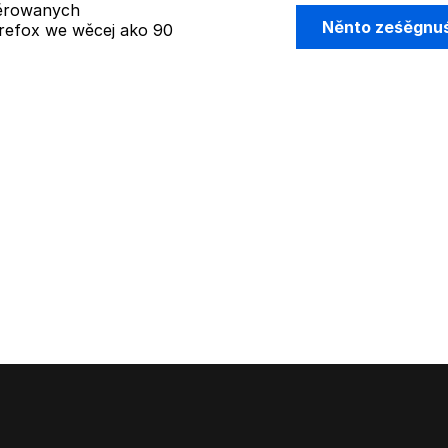
žěrowanych
Něnto ześěgnu
refox we wěcej ako 90