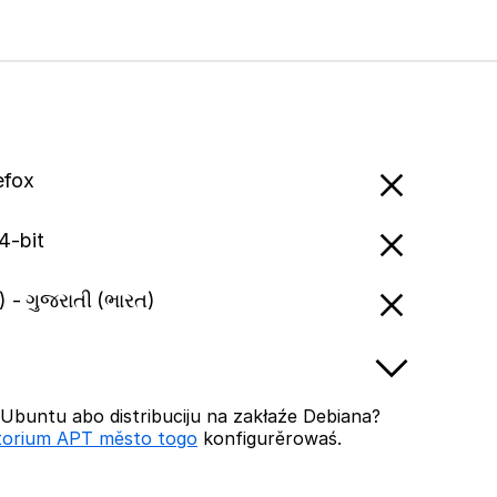
efox
4-bit
a) - ગુજરાતી (ભારત)
buntu abo distribuciju na zakłaźe Debiana?
torium APT město togo
konfigurěrowaś.