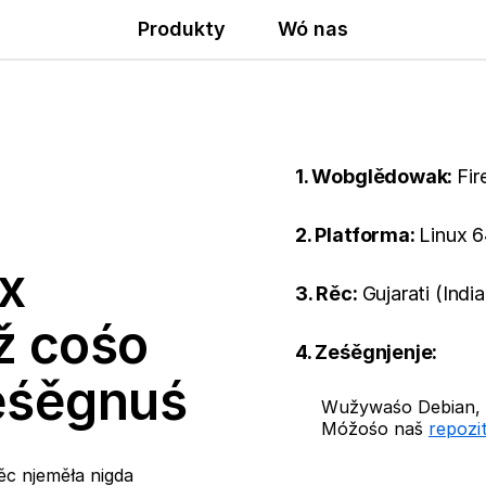
Produkty
Wó nas
1. Wobglědowak:
Fir
2. Platforma:
Linux 6
x
3. Rěc:
Gujarati (Indi
ž cośo
4. Ześěgnjenje:
ześěgnuś
Wužywaśo Debian, U
Móžośo naš
repozi
ěc njeměła nigda