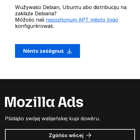
Wužywaśo Debian, Ubuntu abo distribuciju na
zakłaźe Debiana?
Móžośo naš
repozitorium APT město togo
konfigurěrowaś.
Něnto ześěgnuś
Pśidajśo swójej wabjeńskej kupi dowěru.
wó
Zgóńśo wěcej