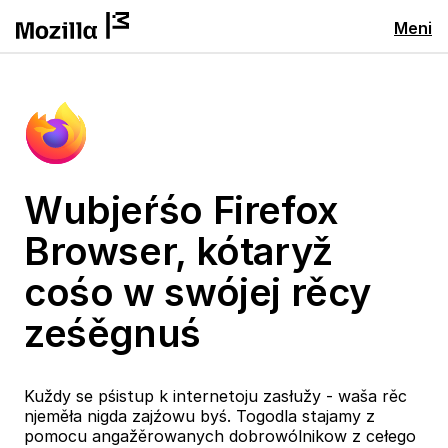
Meni
Wubjeŕśo Firefox
Browser, kótaryž
cośo w swójej rěcy
ześěgnuś
Kuždy se pśistup k internetoju zasłužy - waša rěc
njeměła nigda zajźowu byś. Togodla stajamy z
pomocu angažěrowanych dobrowólnikow z cełego