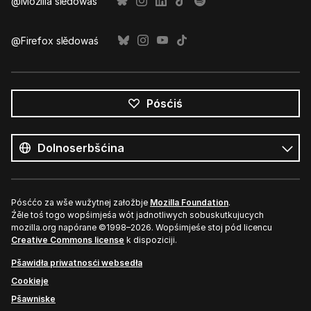
@Mozilla slědowaś
@Firefox slědowaś
Pósćiś
Wšykne
rěcy
Rěc
Pósććo za wše wužytnej załožbje
Mozilla Foundation
.
Źěle toś togo wopśimjeśa wót jadnotliwych sobuskutkujucych
mozilla.org napórane ©1998–2026. Wopśimjeśe stoj pód licencu
Creative Commons license
k dispoziciji.
Pšawidła priwatnosći websedła
Cookieje
Pšawniske