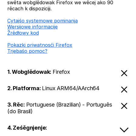
swěta wobglědowak Firefox we wěcej ako 90
rěcach k dispoziciji.
Cytajśo systemowe pominanja
Wersijowe informacije
Žrědłowy kod
Pokazki priwatnosći Firefox
Trjebaśo pomoc?
1. Wobglědowak:
Firefox
2. Platforma:
Linux ARM64/AArch64
3. Rěc:
Portuguese (Brazilian) - Português
(do Brasil)
4. Ześěgnjenje: