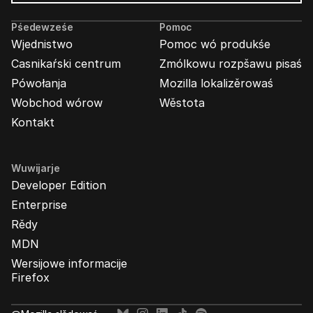
Wabjenje
Mozilla
Pśedewześe
Pomoc
Wjednistwo
Pomoc wó produkśe
Casnikaŕski centrum
Zmólkowu rozpšawu pisaś
Pówołanja
Mozilla lokalizěrowaś
Wobchod wórow
Wěstota
Kontakt
Wuwijarje
Developer Edition
Enterprise
Rědy
MDN
Wersijowe informacije
Firefox