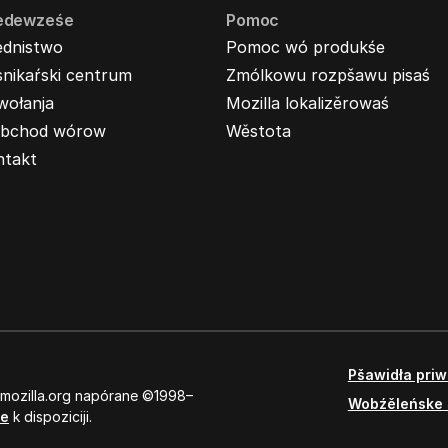
edewześe
Pomoc
ednistwo
Pomoc wó produkśe
nikaŕski centrum
Zmólkowu rozpšawu pisaś
wołanja
Mozilla lokalizěrowaś
bchod wórow
Wěstota
ntakt
Pšawidła pri
 mozilla.org napórane ©1998–
Wobźěleńske 
se
k dispoziciji.