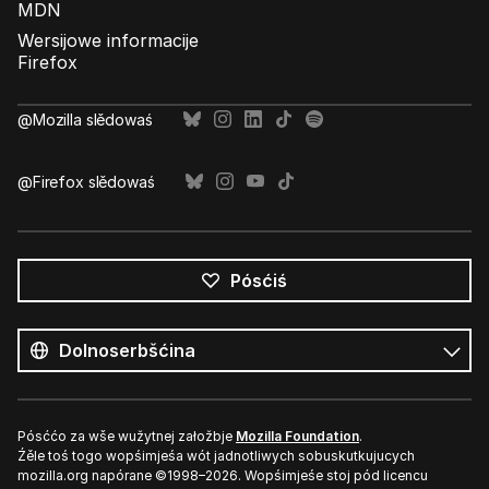
MDN
Wersijowe informacije
Firefox
@Mozilla slědowaś
@Firefox slědowaś
Pósćiś
Wšykne
rěcy
Rěc
Pósććo za wše wužytnej załožbje
Mozilla Foundation
.
Źěle toś togo wopśimjeśa wót jadnotliwych sobuskutkujucych
mozilla.org napórane ©1998–2026. Wopśimjeśe stoj pód licencu