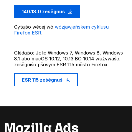
140.13.0 ześěgnuś
Cytajśo wěcej wó
wózjawjeńskem cyklusu
Firefox ESR
.
Glědajśo: Jolic Windows 7, Windows 8, Windows
8.1 abo macOS 10.12, 10.13 BO 10.14 wužywaśo,
ześěgniśo pšosym ESR 115 město Firefox.
ESR 115 ześěgnuś