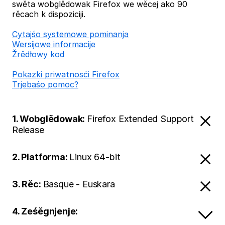
swěta wobglědowak Firefox we wěcej ako 90
rěcach k dispoziciji.
Cytajśo systemowe pominanja
Wersijowe informacije
Žrědłowy kod
Pokazki priwatnosći Firefox
Trjebaśo pomoc?
1. Wobglědowak:
Firefox Extended Support
Release
2. Platforma:
Linux 64-bit
3. Rěc:
Basque - Euskara
4. Ześěgnjenje: