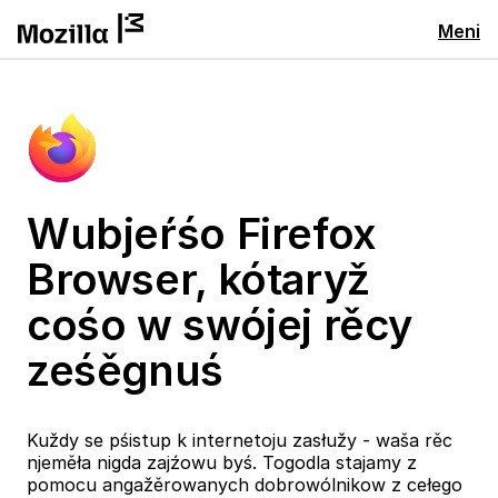
Meni
Wubjeŕśo Firefox
Browser, kótaryž
cośo w swójej rěcy
ześěgnuś
Kuždy se pśistup k internetoju zasłužy - waša rěc
njeměła nigda zajźowu byś. Togodla stajamy z
pomocu angažěrowanych dobrowólnikow z cełego