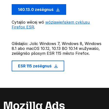
140.13.0 ześěgnuś
Cytajśo wěcej wó
wózjawjeńskem cyklusu
Firefox ESR
.
Glědajśo: Jolic Windows 7, Windows 8, Windows
8.1 abo macOS 10.12, 10.13 BO 10.14 wužywaśo,
ześěgniśo pšosym ESR 115 město Firefox.
ESR 115 ześěgnuś