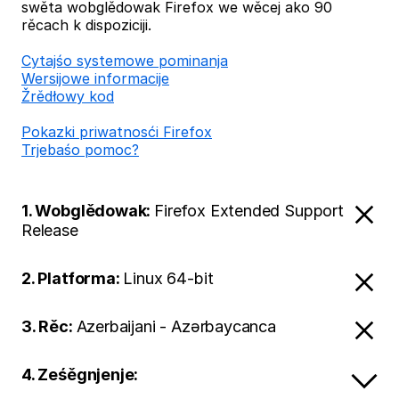
swěta wobglědowak Firefox we wěcej ako 90
rěcach k dispoziciji.
Cytajśo systemowe pominanja
Wersijowe informacije
Žrědłowy kod
Pokazki priwatnosći Firefox
Trjebaśo pomoc?
1. Wobglědowak:
Firefox Extended Support
Release
2. Platforma:
Linux 64-bit
3. Rěc:
Azerbaijani - Azərbaycanca
4. Ześěgnjenje: