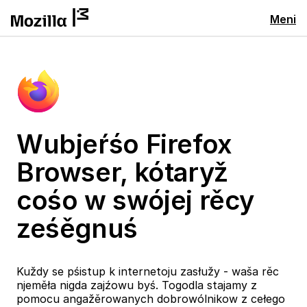
Meni
Wubjeŕśo Firefox
Browser, kótaryž
cośo w swójej rěcy
ześěgnuś
Kuždy se pśistup k internetoju zasłužy - waša rěc
njeměła nigda zajźowu byś. Togodla stajamy z
pomocu angažěrowanych dobrowólnikow z cełego