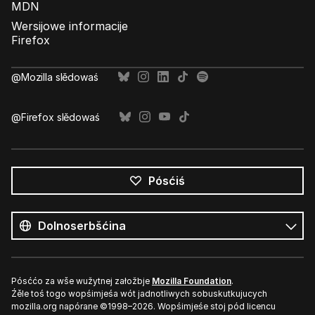
MDN
Wersijowe informacije
Firefox
@Mozilla slědowaś
@Firefox slědowaś
Pósćiś
Wšykne
rěcy
Rěc
Pósććo za wše wužytnej załožbje
Mozilla Foundation
.
Źěle toś togo wopśimjeśa wót jadnotliwych sobuskutkujucych
mozilla.org napórane ©1998–2026. Wopśimjeśe stoj pód licencu