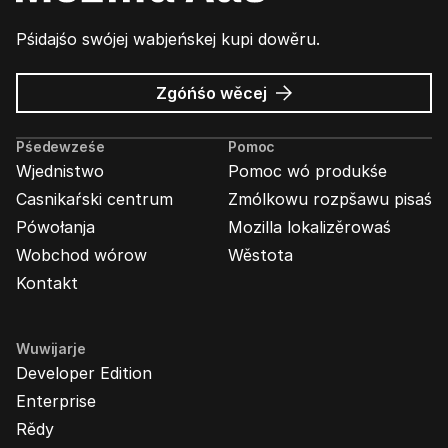
Pśidajśo swójej wabjeńskej kupi dowěru.
wó
Zgóńśo wěcej
Wabjenje
Mozilla
Pśedewześe
Pomoc
Wjednistwo
Pomoc wó produkśe
Casnikaŕski centrum
Zmólkowu rozpšawu pisaś
Pówołanja
Mozilla lokalizěrowaś
Wobchod wórow
Wěstota
Kontakt
Wuwijarje
Developer Edition
Enterprise
Rědy