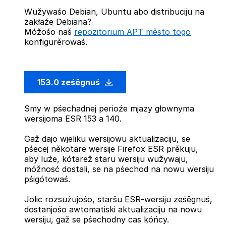
Wužywaśo Debian, Ubuntu abo distribuciju na
zakłaźe Debiana?
Móžośo naš
repozitorium APT město togo
konfigurěrowaś.
153.0 ześěgnuś
Smy w pśechadnej perioźe mjazy głownyma
wersijoma ESR 153 a 140.
Gaž dajo wjeliku wersijowu aktualizaciju, se
pśecej někotare wersije Firefox ESR prěkuju,
aby luźe, kótarež staru wersiju wužywaju,
móžnosć dostali, se na pśechod na nowu wersiju
pśigótowaś.
Jolic rozsuźujośo, staršu ESR-wersiju ześěgnuś,
dostanjośo awtomatiski aktualizaciju na nowu
wersiju, gaž se pśechodny cas kóńcy.