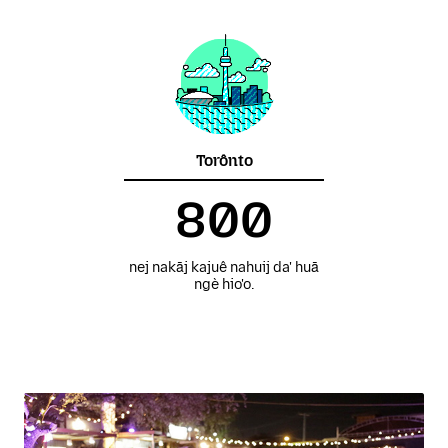
Torônto
800
nej nakāj kajuê nahuij da' huā
ngè hio'o.