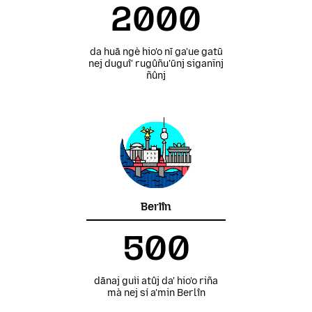
2000
da huā ngè hio'o nī ga'ue gatū
nej duguî' rugûñu'ūnj siganïnj
ñûnj
Berlîn
500
dānaj guìi atûj da' hio'o riña
mà nej sí a'min Berlîn