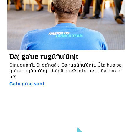
Dàj ga'ue rugûñu'ūnjt
Sinuguàn't. Si da'ngâ't. Sa rugûñu'ūnjt. Ûta hua sa
ga'ue rugûñu'ūnjt da' gā hue'ê internet riña daran'
nê'.
Gatu gi'iaj sunt