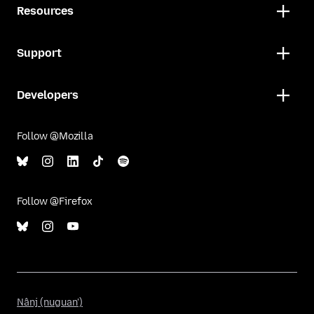
Resources
Support
Developers
Follow @Mozilla
Follow @Firefox
Nânj
Nânj (nuguan')
(nuguan')