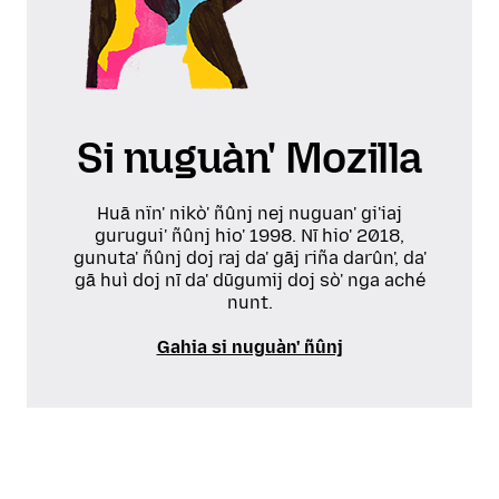
Si nuguàn' Mozilla
Huā nïn' nikò' ñûnj nej nuguan' gi'iaj
gurugui' ñûnj hio' 1998. Nī hio' 2018,
gunuta' ñûnj doj raj da' gāj riña darûn', da'
gā huì doj nī da' dūgumij doj sò' nga aché
nunt.
Gahia si nuguàn' ñûnj