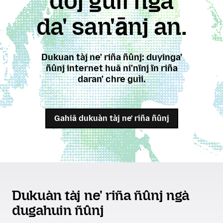
doj guìi ngà
da' san'ānj an.
Dukuan tàj ne' riña ñûnj: duyinga'
ñûnj internet huā ni'nïnj ïn riña
daran' chre guìi.
Gahiā dukuàn tàj ne' riña ñûnj
Dukuàn tàj ne' riña ñûnj ngà
dugahuin ñûnj