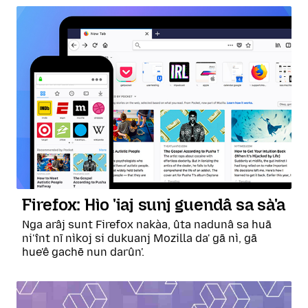
Firefox: Hìo 'iaj sunj guendâ sa sà'a
Nga arâj sunt Firefox nakàa, ûta nadunâ sa huā
ni'înt nī nìkoj si dukuanj Mozilla da' gā nì, gā
hue'ê gachē nun darûn'.