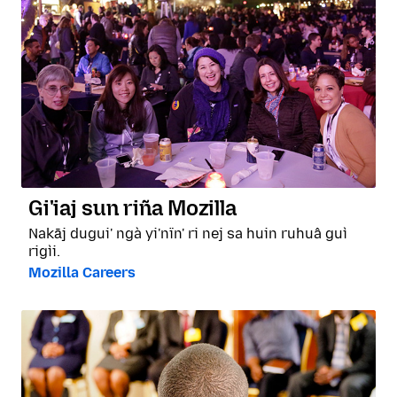
Gi'iaj sun riña Mozilla
Nakāj dugui' ngà yi'nïn' ri nej sa huin ruhuâ guì
rigìi.
Mozilla Careers