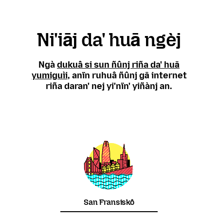
Ni'iāj da' huā ngèj
Ngà
dukuâ si sun ñûnj riña da' huā
yumiguìi
, anïn ruhuâ ñûnj gā internet
riña daran' nej yi'nïn' yiñànj an.
San Fransiskô