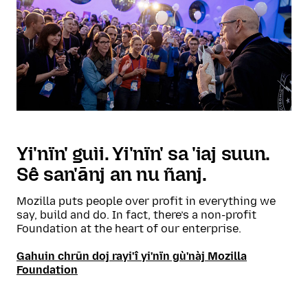
Yi'nïn' guìi. Yi'nïn' sa 'iaj suun.
Sê san'ānj an nu ñanj.
Mozilla puts people over profit in everything we
say, build and do. In fact, there’s a non-profit
Foundation at the heart of our enterprise.
Gahuin chrūn doj rayi'î yi'nïn gù'nàj Mozilla
Foundation