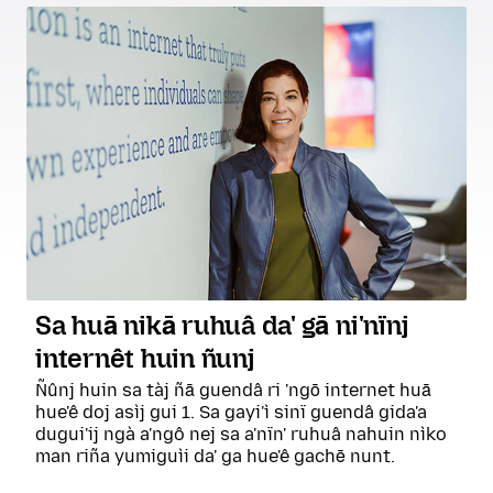
Sa huā nikā ruhuâ da' gā ni'nïnj
internêt huin ñunj
Ñûnj huin sa tàj ñā guendâ ri 'ngō internet huā
hue'ê doj asìj gui 1. Sa gayi'ì sinï guendâ gida'a
dugui'ij ngà a'ngô nej sa a'nïn' ruhuâ nahuin nìko
man riña yumiguìi da' ga hue'ê gachē nunt.