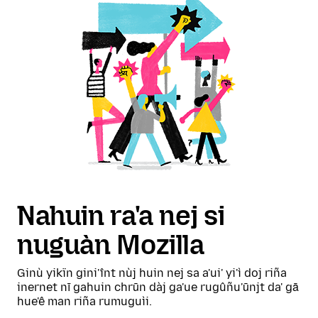
Nahuin ra'a nej si
nuguàn Mozilla
Ginù yikïn gini'înt nùj huin nej sa a'ui' yi'ì doj riña
inernet nī gahuin chrūn dàj ga'ue rugûñu'ūnjt da' gā
hue'ê man riña rumuguìi.