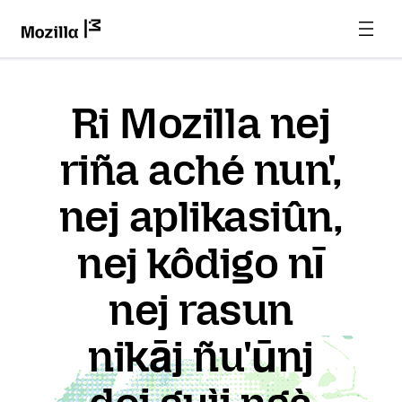
Ri Mozilla nej
riña aché nun',
nej aplikasiûn,
nej kôdigo nī
nej rasun
nikāj ñu'ūnj