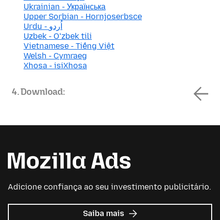
Ukrainian - Українська
Upper Sorbian - Hornjoserbsce
Urdu - اُردو
Uzbek - Oʻzbek tili
Vietnamese - Tiếng Việt
Welsh - Cymraeg
Xhosa - isiXhosa
4. Download:
Adicione confiança ao seu investimento publicitário.
sobre
Saiba mais