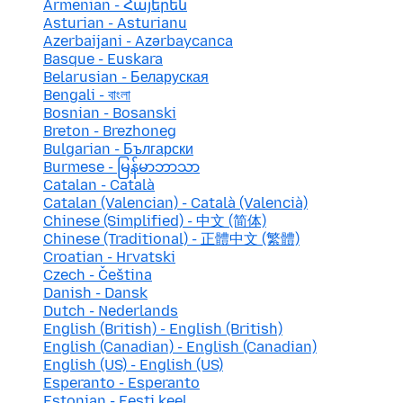
Armenian - Հայերեն
Asturian - Asturianu
Azerbaijani - Azərbaycanca
Basque - Euskara
Belarusian - Беларуская
Bengali - বাংলা
Bosnian - Bosanski
Breton - Brezhoneg
Bulgarian - Български
Burmese - မြန်မာဘာသာ
Catalan - Català
Catalan (Valencian) - Català (Valencià)
Chinese (Simplified) - 中文 (简体)
Chinese (Traditional) - 正體中文 (繁體)
Croatian - Hrvatski
Czech - Čeština
Danish - Dansk
Dutch - Nederlands
English (British) - English (British)
English (Canadian) - English (Canadian)
English (US) - English (US)
Esperanto - Esperanto
Estonian - Eesti keel