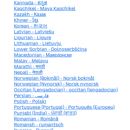
Kannada - ಕನ್ನಡ
Kaqchikel - Maya Kaqchikel
Kazakh - Қазақ
Khmer - ខ្មែរ
Korean - 한국어
Latvian - Latviešu
Ligurian - Ligure
Lithuanian - Lietuvių
Lower Sorbian - Dolnoserbšćina
Macedonian - Македонски
Malay - Melayu
Marathi - मराठी
Nepali - नेपाली
Norwegian (Bokmål) - Norsk bokmål
Norwegian (Nynorsk) - Norsk nynorsk
Occitan (Lengadocian) - occitan (lengadocian)
Persian - فارسی
Polish - Polski
Portuguese (Portugal) - Português (Europeu)
Punjabi (India) - ਪੰਜਾਬੀ (ਭਾਰਤ)
Romanian - Română
Romansh - rumantsch