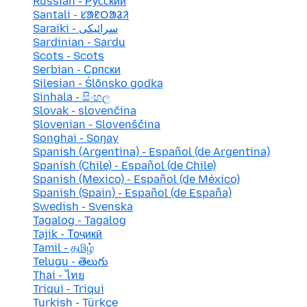
Russian - Русский
Santali - ᱥᱟᱱᱛᱟᱲᱤ
Saraiki - سرائیکی
Sardinian - Sardu
Scots - Scots
Serbian - Српски
Silesian - Ślōnsko godka
Sinhala - සිංහල
Slovak - slovenčina
Slovenian - Slovenščina
Songhai - Soŋay
Spanish (Argentina) - Español (de Argentina)
Spanish (Chile) - Español (de Chile)
Spanish (Mexico) - Español (de México)
Spanish (Spain) - Español (de España)
Swedish - Svenska
Tagalog - Tagalog
Tajik - Тоҷикӣ
Tamil - தமிழ்
Telugu - తెలుగు
Thai - ไทย
Triqui - Triqui
Turkish - Türkçe