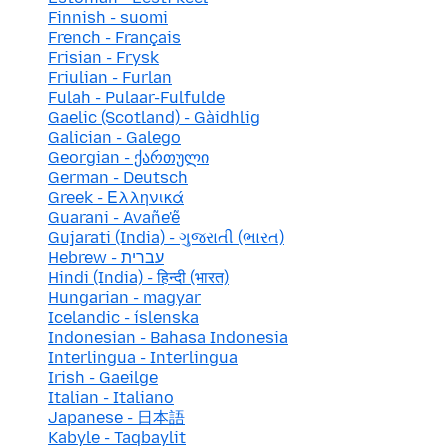
Finnish - suomi
French - Français
Frisian - Frysk
Friulian - Furlan
Fulah - Pulaar-Fulfulde
Gaelic (Scotland) - Gàidhlig
Galician - Galego
Georgian - ქართული
German - Deutsch
Greek - Ελληνικά
Guarani - Avañe'ẽ
Gujarati (India) - ગુજરાતી (ભારત)
Hebrew - עברית
Hindi (India) - हिन्दी (भारत)
Hungarian - magyar
Icelandic - íslenska
Indonesian - Bahasa Indonesia
Interlingua - Interlingua
Irish - Gaeilge
Italian - Italiano
Japanese - 日本語
Kabyle - Taqbaylit