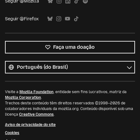
Seguir @Mozilla
Seguir @Firefox
Faça uma doação
Todos
os
Idioma
idiomas
Visite a
Mozilla Foundation
, entidade sem fins lucrativos, matriz da
Mozilla Corporation
.
Trechos deste conteúdo têm direitos reservados ©1998–2026 de
colaboradores individuais da mozilla.org. Conteúdo disponível sob uma
licença
Creative Commons
.
Aviso de privacidade do site
Cookies