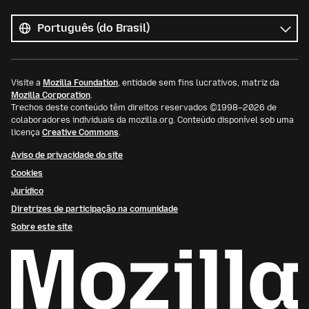
Todos
os
Idioma
idiomas
Visite a
Mozilla Foundation
, entidade sem fins lucrativos, matriz da
Mozilla Corporation
.
Trechos deste conteúdo têm direitos reservados ©1998–2026 de
colaboradores individuais da mozilla.org. Conteúdo disponível sob uma
licença
Creative Commons
.
Aviso de privacidade do site
Cookies
Jurídico
Diretrizes de participação na comunidade
Sobre este site