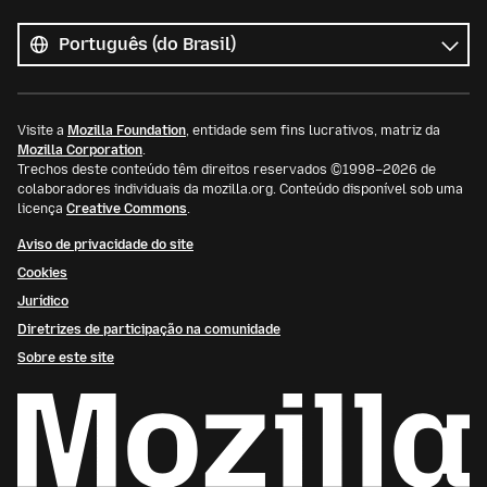
Todos
os
Idioma
idiomas
Visite a
Mozilla Foundation
, entidade sem fins lucrativos, matriz da
Mozilla Corporation
.
Trechos deste conteúdo têm direitos reservados ©1998–2026 de
colaboradores individuais da mozilla.org. Conteúdo disponível sob uma
licença
Creative Commons
.
Aviso de privacidade do site
Cookies
Jurídico
Diretrizes de participação na comunidade
Sobre este site