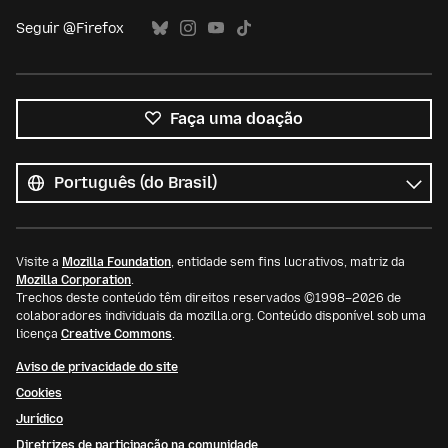
Seguir @Firefox
Faça uma doação
Todos
os
Idioma
idiomas
Visite a
Mozilla Foundation
, entidade sem fins lucrativos, matriz da
Mozilla Corporation
.
Trechos deste conteúdo têm direitos reservados ©1998–2026 de
colaboradores individuais da mozilla.org. Conteúdo disponível sob uma
licença
Creative Commons
.
Aviso de privacidade do site
Cookies
Jurídico
Diretrizes de participação na comunidade