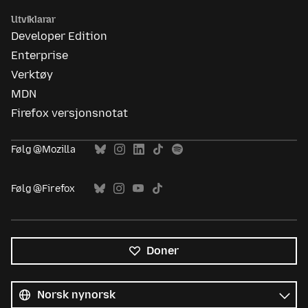
Utviklarar
Developer Edition
Enterprise
Verktøy
MDN
Firefox versjonsnotat
Følg @Mozilla
Følg @Firefox
Doner
Alle
språk
Språk